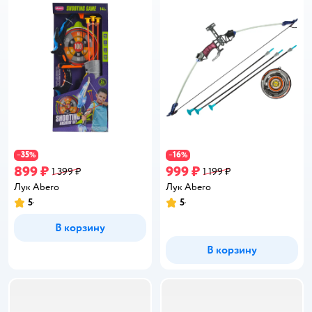
35
16
−
%
−
%
899 ₽
999 ₽
1 399 ₽
1 199 ₽
Лук Abero
Лук Abero
5
5
Рейтинг:
Рейтинг:
В корзину
В корзину