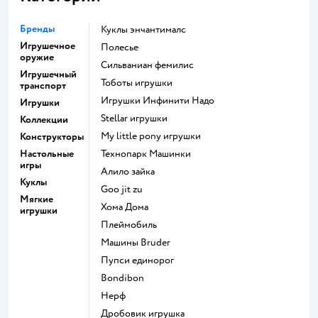
Бренды
Куклы энчантималс
Игрушечное
Полесье
оружие
Сильваниан фемилис
Игрушечный
Тоботы игрушки
транспорт
Игрушки Инфинити Надо
Игрушки
Stellar игрушки
Коллекции
my little pony игрушки
Конструкторы
Настольные
Технопарк Машинки
игры
Алило зайка
Куклы
Goo jit zu
Мягкие
Хома Дома
игрушки
Плеймобиль
Машины Bruder
Пупси единорог
Bondibon
Нерф
Дробовик игрушка