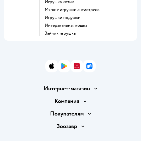
Игрушка котик
Мягкие игрушки антистресс
Игрушки подушки
Интерактивная кошка
Зайчик игрушка
App Store
Google Play
AppGallery
RuStore
Интернет-магазин
Доставка и оплата
Компания
Продавать в Детском мире
О компании
Покупателям
Обмен и возврат товара
Раскрытие информации
Бонусные карты
Зоозавр
Правила продажи
Инвесторам
Электронные подарочные карты
Промокоды
Товары для кошек
Пресс-центр