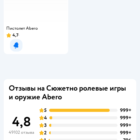
Пистолет Abero
4,7
Рейтинг:
Уведомить о появлении
Отзывы на Сюжетно ролевые игры
и оружие Abero
5
999+
4,8
4
999+
3
999+
49102 отзыва
2
999+