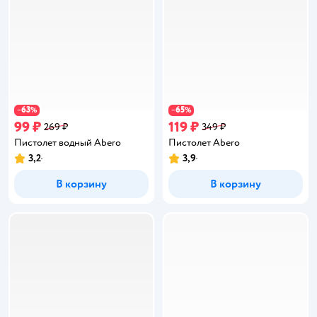
63
65
−
%
−
%
99 ₽
119 ₽
269 ₽
349 ₽
Пистолет водный Abero
Пистолет Abero
3,2
3,9
Рейтинг:
Рейтинг:
В корзину
В корзину