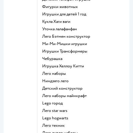
Фигурки животных
Игрушки для детей 1 год
Кукла Хаги ваги
Уточка лалафанфан
Лего Бэтмен конструктор
Ми-Ми-Мишки игрушки
Игрушки Трансформеры
Чебурашка
Игрушка Хеллоу Китти
Лего наборы
Ниндзяго лего
Детский конструктор
Лего наборы майнкрафт
Lego город
Лего star wars
Lego hogwarts
Лего техник
Лего дупло наборы