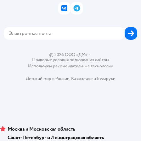
Подарочные карты
Политика конфиденциальности
Корм для кошек
Закупки
ВКонтакте
Telegram
Проверка баланса подарочной карты
Политика использования файлов cookie
Товары для собак
Аренда торговых помещений
Оплата Мокка
Сертификат АКИТ
Корм для собак
Горячая линия безопасности
Карта возврата
Обратная связь
Одежда для собак
Вакансии
Блог
Карта сайта
Ветаптека
Контакты
Магазины сети
© 2026 ООО «ДМ»
•
Правовые условия пользования сайтом
Используем рекомендательные технологии
Детский мир в России
,
Казахстане
и
Беларуси
Москва и Московская область
Санкт-Петербург и Ленинградская область