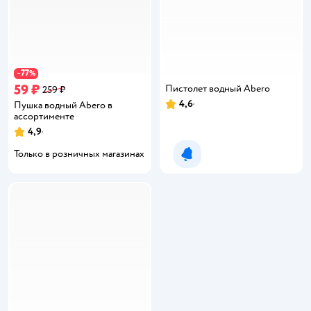
77
−
%
59 ₽
Пистолет водный Abero
259 ₽
4,6
Пушка водный Abero в
Рейтинг:
ассортименте
4,9
Рейтинг:
Только в розничных магазинах
Уведомить о появлении