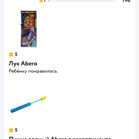
1
796
5
Лук Abero
Ребёнку понравилось.
5