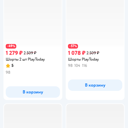
49
57
−
%
−
%
1 279 ₽
1 078 ₽
2 509 ₽
2 509 ₽
Шорты 2 шт PlayToday
Шорты PlayToday
5
98
104
116
Рейтинг:
98
В корзину
В корзину