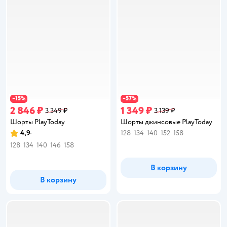
15
57
−
%
−
%
2 846 ₽
1 349 ₽
3 349 ₽
3 139 ₽
Шорты PlayToday
Шорты джинсовые PlayToday
4,9
128
134
140
152
158
Рейтинг:
128
134
140
146
158
В корзину
В корзину