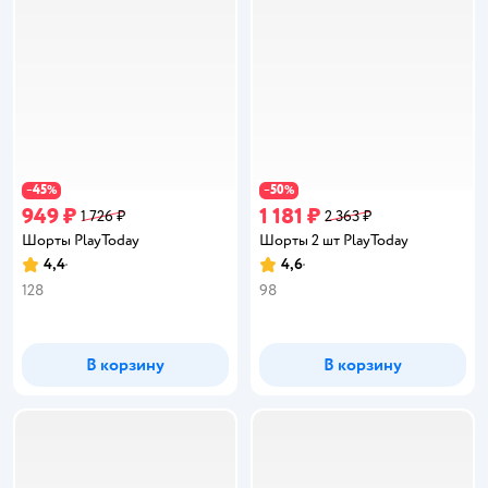
45
50
−
%
−
%
949 ₽
1 181 ₽
1 726 ₽
2 363 ₽
Шорты PlayToday
Шорты 2 шт PlayToday
4,4
4,6
Рейтинг:
Рейтинг:
128
98
В корзину
В корзину