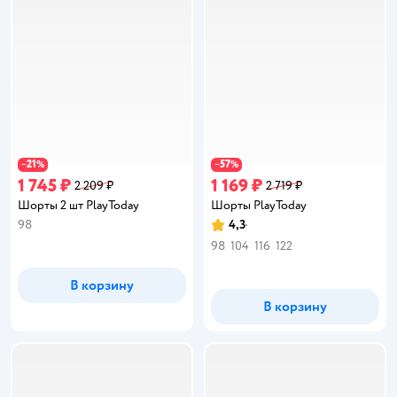
21
57
−
%
−
%
1 745 ₽
1 169 ₽
2 209 ₽
2 719 ₽
Шорты 2 шт PlayToday
Шорты PlayToday
98
4,3
Рейтинг:
98
104
116
122
В корзину
В корзину