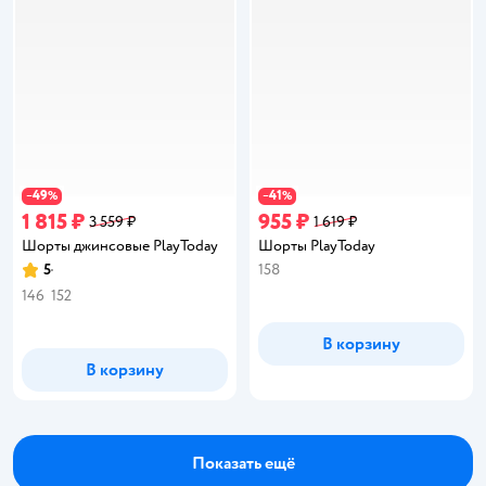
49
41
−
%
−
%
1 815 ₽
955 ₽
3 559 ₽
1 619 ₽
Шорты джинсовые PlayToday
Шорты PlayToday
5
158
Рейтинг:
146
152
В корзину
В корзину
Показать ещё