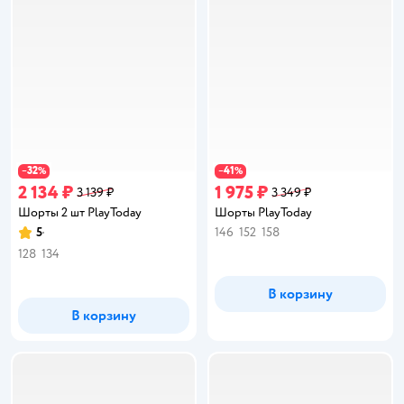
32
41
−
%
−
%
2 134 ₽
1 975 ₽
3 139 ₽
3 349 ₽
Шорты 2 шт PlayToday
Шорты PlayToday
5
146
152
158
Рейтинг:
128
134
В корзину
В корзину