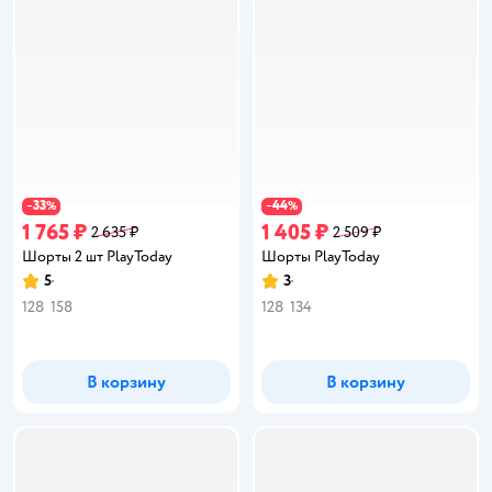
33
44
−
%
−
%
1 765 ₽
1 405 ₽
2 635 ₽
2 509 ₽
Шорты 2 шт PlayToday
Шорты PlayToday
5
3
Рейтинг:
Рейтинг:
128
158
128
134
В корзину
В корзину