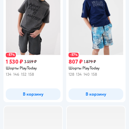
57
57
−
%
−
%
1 530 ₽
807 ₽
3 559 ₽
1 879 ₽
Шорты PlayToday
Шорты PlayToday
134
146
152
158
128
134
140
158
В корзину
В корзину