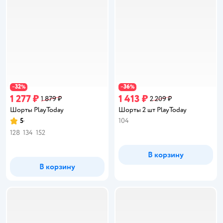
32
36
−
%
−
%
1 277 ₽
1 413 ₽
1 879 ₽
2 209 ₽
Шорты PlayToday
Шорты 2 шт PlayToday
5
104
Рейтинг:
128
134
152
В корзину
В корзину