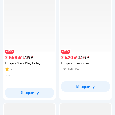
15
32
−
%
−
%
2 668 ₽
2 420 ₽
3 139 ₽
3 559 ₽
Шорты 2 шт PlayToday
Шорты PlayToday
5
128
140
152
Рейтинг:
164
В корзину
В корзину