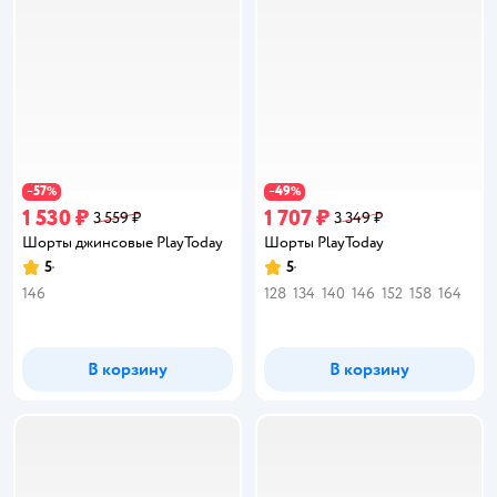
57
49
−
%
−
%
1 530 ₽
1 707 ₽
3 559 ₽
3 349 ₽
Шорты джинсовые PlayToday
Шорты PlayToday
5
5
Рейтинг:
Рейтинг:
146
128
134
140
146
152
158
164
В корзину
В корзину