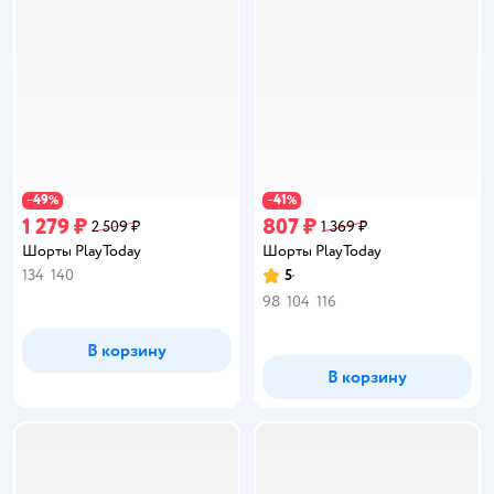
49
41
−
%
−
%
1 279 ₽
807 ₽
2 509 ₽
1 369 ₽
Шорты PlayToday
Шорты PlayToday
134
140
5
Рейтинг:
98
104
116
В корзину
В корзину