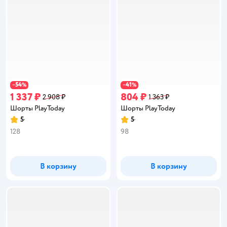
54
41
−
%
−
%
1 337 ₽
804 ₽
2 908 ₽
1 363 ₽
Шорты PlayToday
Шорты PlayToday
5
5
Рейтинг:
Рейтинг:
128
98
В корзину
В корзину