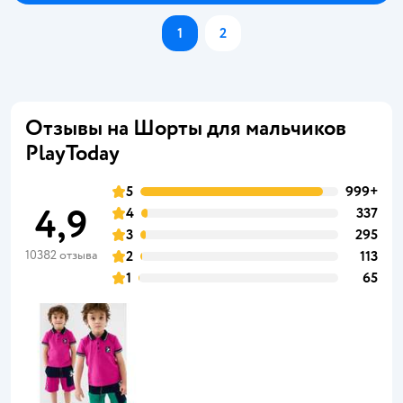
1
2
Отзывы на Шорты для мальчиков
PlayToday
5
999+
4,9
4
337
3
295
10382 отзыва
2
113
1
65