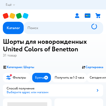
Ещё
Каталог
Шорты для новорожденных
United Colors of Benetton
31
товар
Категория: Шорты
Сортировка
Фильтры
Бренд
Получить за 1-2 часа
Сегодня ил
Закрыть
Способ получения
Выберите адрес или магазин
Способ получения