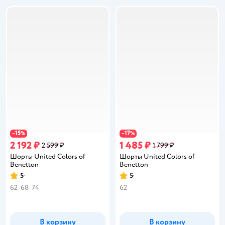
15
17
−
%
−
%
2 192 ₽
1 485 ₽
2 599 ₽
1 799 ₽
Шорты United Colors of
Шорты United Colors of
Benetton
Benetton
5
5
Рейтинг:
Рейтинг:
62
68
74
62
В корзину
В корзину