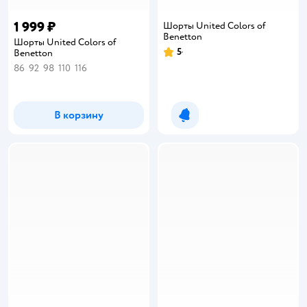
1 999 ₽
Шорты United Colors of
Benetton
Шорты United Colors of
5
Benetton
Рейтинг:
86
92
98
110
116
В корзину
Уведомить о появлении