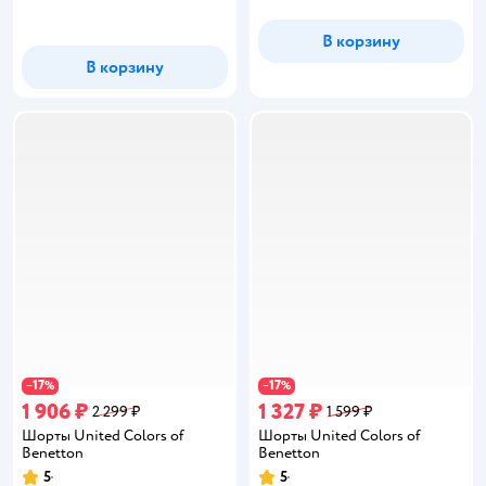
В корзину
В корзину
17
17
−
%
−
%
1 906 ₽
1 327 ₽
2 299 ₽
1 599 ₽
Шорты United Colors of
Шорты United Colors of
Benetton
Benetton
5
5
Рейтинг:
Рейтинг: