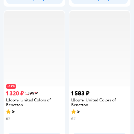
17
−
%
1 320 ₽
1 583 ₽
1 599 ₽
Шорты United Colors of
Шорты United Colors of
Benetton
Benetton
5
5
Рейтинг:
Рейтинг:
62
62