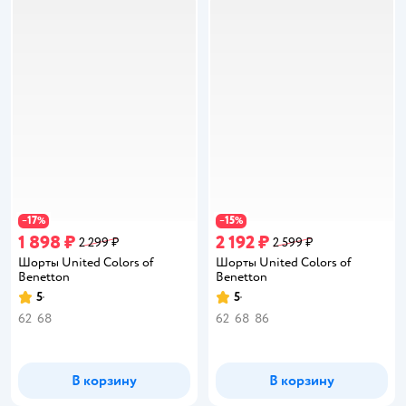
17
15
−
%
−
%
1 898 ₽
2 192 ₽
2 299 ₽
2 599 ₽
Шорты United Colors of
Шорты United Colors of
Benetton
Benetton
5
5
Рейтинг:
Рейтинг:
62
68
62
68
86
В корзину
В корзину