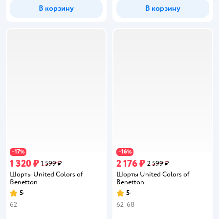
В корзину
В корзину
17
16
−
%
−
%
1 320 ₽
2 176 ₽
1 599 ₽
2 599 ₽
Шорты United Colors of
Шорты United Colors of
Benetton
Benetton
5
5
Рейтинг:
Рейтинг:
62
62
68