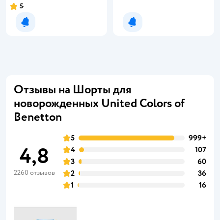
5
Рейтинг:
Уведомить о появлении
Уведомить о появлении
Отзывы на Шорты для
новорожденных United Colors of
Benetton
5
999+
4,8
4
107
3
60
2260 отзывов
2
36
1
16