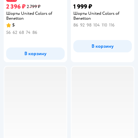
2 396 ₽
1 999 ₽
2 799 ₽
Шорты United Colors of
Шорты United Colors of
Benetton
Benetton
5
86
92
98
104
110
116
Рейтинг:
56
62
68
74
86
В корзину
В корзину