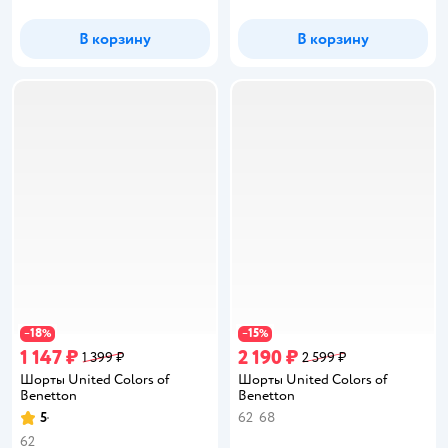
В корзину
В корзину
18
15
−
%
−
%
1 147 ₽
2 190 ₽
1 399 ₽
2 599 ₽
Шорты United Colors of
Шорты United Colors of
Benetton
Benetton
5
62
68
Рейтинг:
62