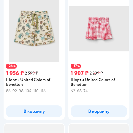
24
17
−
%
−
%
1 956 ₽
1 907 ₽
2 599 ₽
2 299 ₽
Шорты United Colors of
Шорты United Colors of
Benetton
Benetton
86
92
98
104
110
116
62
68
74
В корзину
В корзину