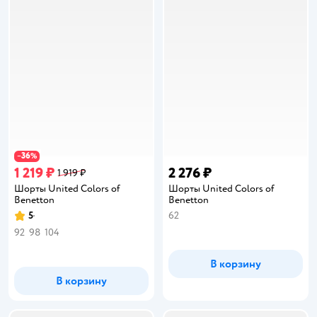
36
−
%
1 219 ₽
2 276 ₽
1 919 ₽
Шорты United Colors of
Шорты United Colors of
Benetton
Benetton
5
62
Рейтинг:
92
98
104
В корзину
В корзину