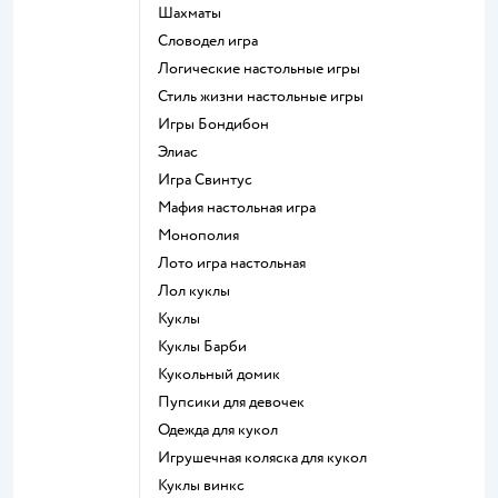
Шахматы
Словодел игра
Логические настольные игры
Стиль жизни настольные игры
Игры Бондибон
Элиас
Игра Свинтус
Мафия настольная игра
Монополия
Лото игра настольная
Лол куклы
Куклы
Куклы Барби
Кукольный домик
Пупсики для девочек
Одежда для кукол
Игрушечная коляска для кукол
Куклы винкс