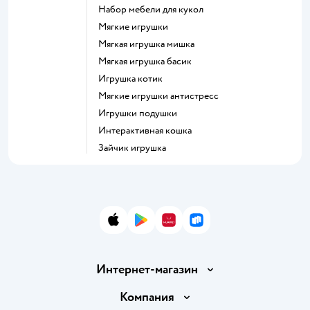
Набор мебели для кукол
Мягкие игрушки
Мягкая игрушка мишка
Мягкая игрушка басик
Игрушка котик
Мягкие игрушки антистресс
Игрушки подушки
Интерактивная кошка
Зайчик игрушка
App Store
Google Play
AppGallery
RuStore
Интернет-магазин
Доставка и оплата
Компания