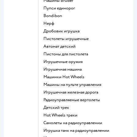
Машины Bruder
Пупси единорог
Bondibon
Нерф
Дробовик игрушка
Пистолеты игрушечные
Автомат детский
Пистоны для пистолета
Игрушечные оружия
Игрушечная машина
Машинки Hot Wheels
Машины на пульте управления
Игрушечная железная дорога
Радиоуправляемые вертолеты
Детский трек
Hot Wheels треки
Самолеты на радиоуправлении
Игрушка танк на радиоуправлении