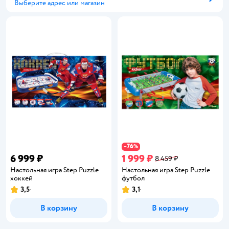
Выберите адрес или магазин
Способ получения
76
−
%
6 999 ₽
1 999 ₽
8 459 ₽
Настольная игра Step Puzzle
Настольная игра Step Puzzle
хоккей
футбол
3,5
3,1
Рейтинг:
Рейтинг:
В корзину
В корзину