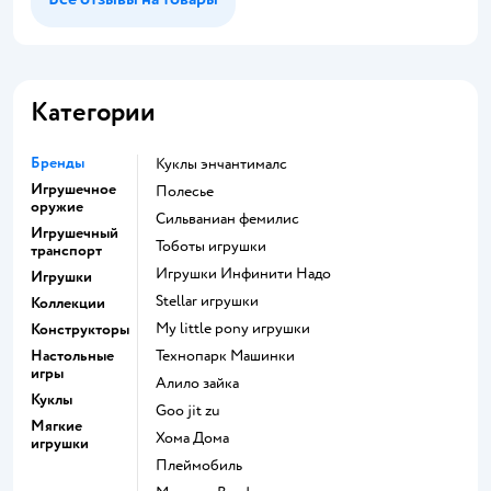
Категории
Бренды
Куклы энчантималс
Игрушечное
Полесье
оружие
Сильваниан фемилис
Игрушечный
Тоботы игрушки
транспорт
Игрушки Инфинити Надо
Игрушки
Stellar игрушки
Коллекции
my little pony игрушки
Конструкторы
Настольные
Технопарк Машинки
игры
Алило зайка
Куклы
Goo jit zu
Мягкие
Хома Дома
игрушки
Плеймобиль