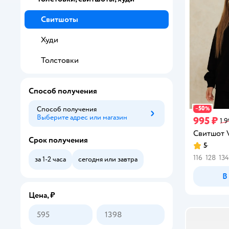
Свитшоты
Худи
Толстовки
Способ получения
50
Способ получения
−
%
Выберите адрес или магазин
Способ получения
995 ₽
1 
Свитшот V
Срок получения
5
Рейтинг:
116
128
134
за 1-2 часа
сегодня или завтра
В
Цена, ₽