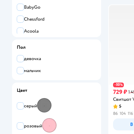
BabyGo
Chessford
Acoola
Моя Горошинка
Пол
L.O.L. Surprise!
девочка
Baby Stylе
мальчик
HELLO KITTY AND FRIENDS
50
−
%
Цвет
729 ₽
1 4
Все
Свитшот V
VGtrikotazh
серый
5
Рейтинг:
86
104
116
Acoola
В
розовый
Alir