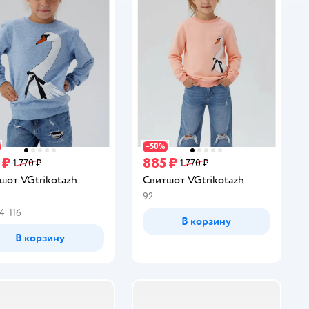
50
−
%
 ₽
885 ₽
1 770 ₽
1 770 ₽
шот VGtrikotazh
Свитшот VGtrikotazh
92
инг:
4
116
В корзину
В корзину