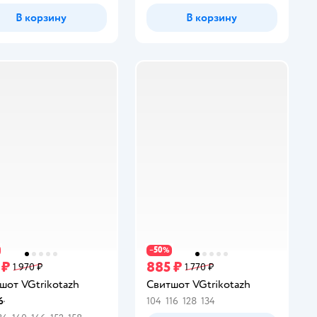
В корзину
В корзину
50
−
%
 ₽
885 ₽
1 970 ₽
1 770 ₽
шот VGtrikotazh
Свитшот VGtrikotazh
6
104
116
128
134
инг: