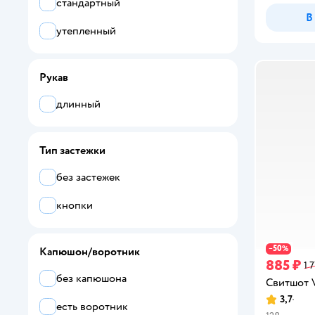
CYCLONE
стандартный
В
Dirkje
утепленный
Diva kids
Рукав
DJ Dutchjeans
длинный
Dpam
ELEMENTARNO
Тип застежки
Elsa dAlsace
без застежек
ESINA KIDS
кнопки
Ete Children
50
−
%
Капюшон/воротник
FitAka
885 ₽
1 
без капюшона
Свитшот V
FIXEYE
3,7
Рейтинг:
есть воротник
Fleur de Vie