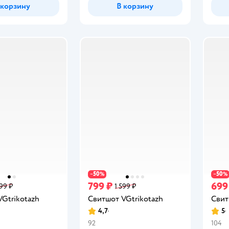
 корзину
В корзину
50
50
−
%
−
%
799 ₽
699
399 ₽
1 599 ₽
Gtrikotazh
Свитшот VGtrikotazh
Свит
4,7
5
Рейтинг:
Рейт
92
104