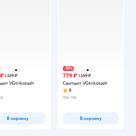
50
−
%
 ₽
779 ₽
1 559 ₽
1 559 ₽
шот VGtrikotazh
Свитшот VGtrikotazh
5
инг:
Рейтинг:
16
104
116
В корзину
В корзину