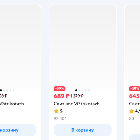
50
50
−
%
−
%
689 ₽
645
58 ₽
1 379 ₽
Gtrikotazh
Свитшот VGtrikotazh
Свит
5
4,
Рейтинг:
Рейт
92
104
80
 корзину
В корзину