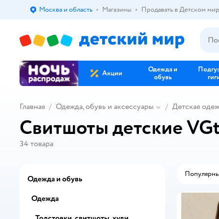
Москва и область
Магазины
Продавать в Детском ми
Выбор адреса доставки.
Одежда и
Подгу
Акции
обувь
гиг
Главная
Одежда, обувь и аксессуары
Детская оде
Свитшоты детские VGt
34
товара
Популярн
Одежда и обувь
Одежда
Толстовки, свитшоты, худи