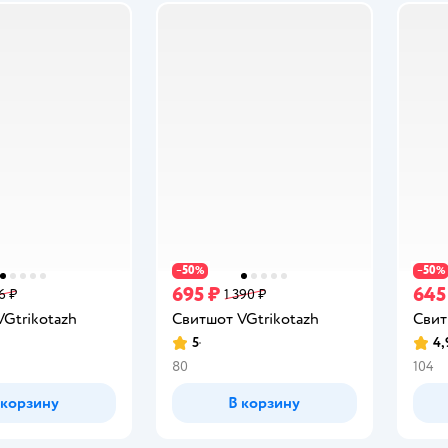
50
50
−
%
−
%
695 ₽
645
6 ₽
1 390 ₽
Gtrikotazh
Свитшот VGtrikotazh
Свит
5
4,
Рейтинг:
Рейт
80
104
 корзину
В корзину