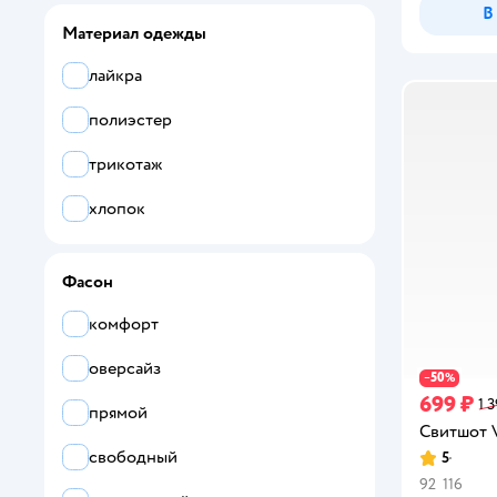
BROSTEM
В
желтый
Материал одежды
BU-SEN
оранжевый
лайкра
Carters
полиэстер
Charos
трикотаж
Cherubino
хлопок
Chessford
Chicco
Фасон
CHOUPETTE
комфорт
Civil
оверсайз
50
−
%
699 ₽
1 
Color Kids
прямой
Свитшот V
CRB
свободный
5
Рейтинг:
92
116