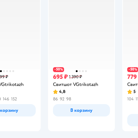
50
50
−
%
−
%
695 ₽
779
799 ₽
1 390 ₽
Gtrikotazh
Свитшот VGtrikotazh
Свит
4,8
5
Рейтинг:
Рейт
0
146
152
86
92
98
104
1
 корзину
В корзину