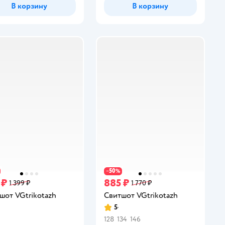
В корзину
В корзину
50
−
%
 ₽
885 ₽
1 399 ₽
1 770 ₽
шот VGtrikotazh
Свитшот VGtrikotazh
5
инг:
Рейтинг:
128
134
146