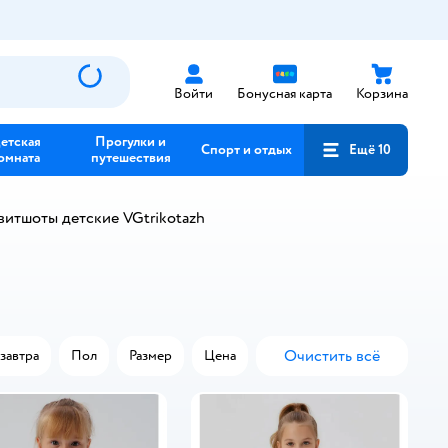
Войти
Бонусная карта
Корзина
етская
Прогулки и
Спорт и отдых
Ещё 10
омната
путешествия
витшоты детские VGtrikotazh
Очистить всё
завтра
Пол
Размер
Цена