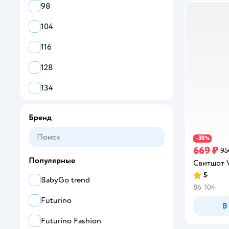
98
104
116
128
134
140
Бренд
146
30
−
%
669 ₽
152
95
Популярные
Свитшот V
158
5
Рейтинг:
BabyGo trend
86
104
164
Futurino
В
Futurino Fashion