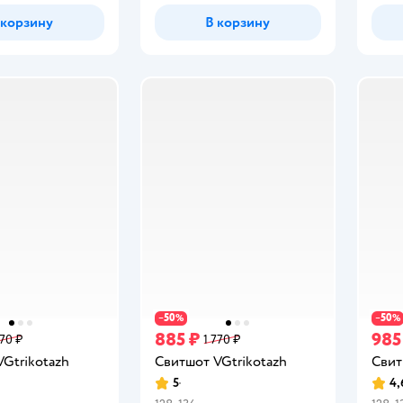
 корзину
В корзину
50
50
−
%
−
%
885 ₽
985
770 ₽
1 770 ₽
Gtrikotazh
Свитшот VGtrikotazh
Свит
5
4,
Рейтинг:
Рейт