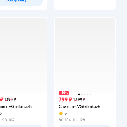
50
−
%
 ₽
799 ₽
1 190 ₽
1 599 ₽
шот VGtrikotazh
Свитшот VGtrikotazh
8
5
инг:
Рейтинг:
2
98
104
86
104
116
128