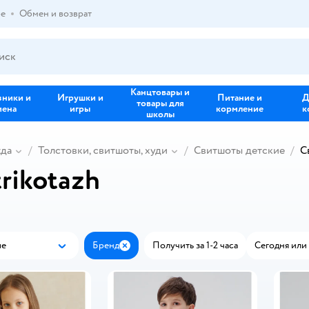
ре
Обмен и возврат
Канцтовары и
зники и
Игрушки и
Питание и
Д
товары для
иена
игры
кормление
к
школы
жда
Толстовки, свитшоты, худи
Свитшоты детские
С
rikotazh
ые
Бренд
Получить за 1-2 часа
Сегодня или 
Популярные
Закрыть