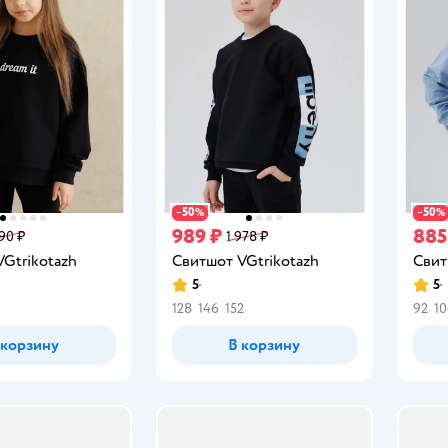
50
50
−
%
−
%
989 ₽
885
990 ₽
1 978 ₽
Gtrikotazh
Свитшот VGtrikotazh
Свит
5
5
Рейтинг:
Рейт
128
146
152
92
10
 корзину
В корзину