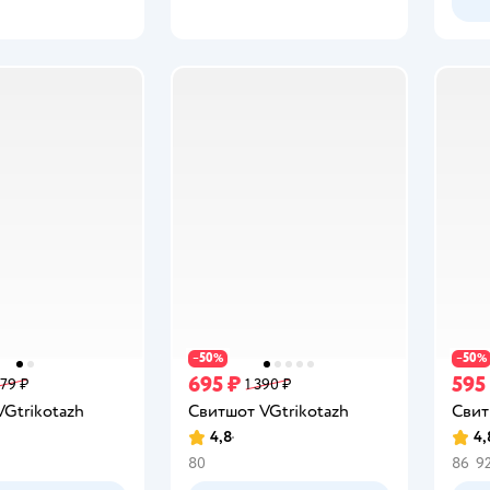
50
50
−
%
−
%
695 ₽
595
979 ₽
1 390 ₽
Gtrikotazh
Свитшот VGtrikotazh
Свит
4,8
4,
Рейтинг:
Рейт
80
86
9