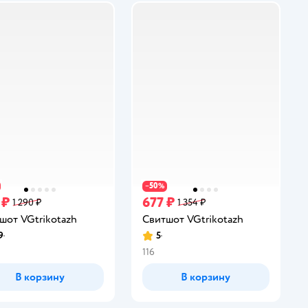
50
−
%
 ₽
677 ₽
1 290 ₽
1 354 ₽
шот VGtrikotazh
Свитшот VGtrikotazh
9
5
инг:
Рейтинг:
116
В корзину
В корзину