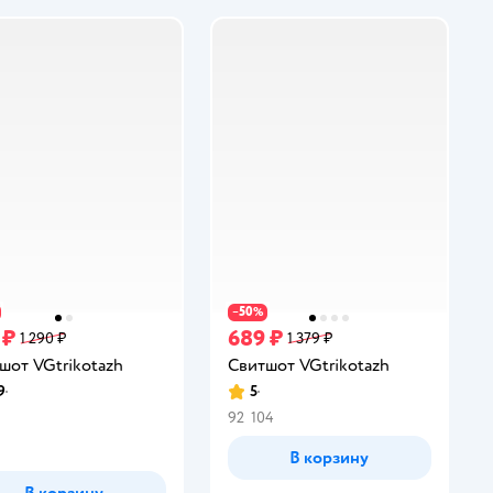
50
−
%
 ₽
689 ₽
1 290 ₽
1 379 ₽
шот VGtrikotazh
Свитшот VGtrikotazh
9
5
инг:
Рейтинг:
92
104
В корзину
В корзину