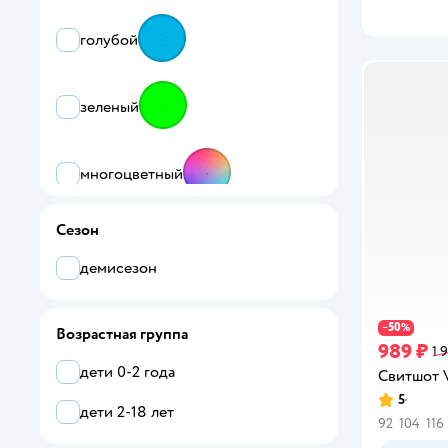
ANTA
голубой
artie
Baby boom
зеленый
Baby Stylе
многоцветный
BabyGo
BabyGo trend
Сезон
синий
batik
демисезон
BeeBoo
красный
50
−
%
Возрастная группа
BOBOLI
989 ₽
1 
дети 0-2 года
фиолетовый
Свитшот V
Bodo
5
Рейтинг:
дети 2-18 лет
Bossa Nova
92
104
116
черный