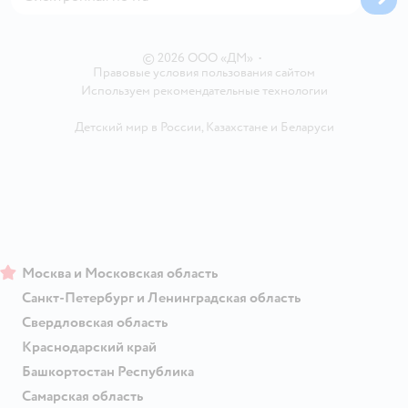
Блог
Карта сайта
Ветаптека
Контакты
Магазины сети
© 2026 ООО «ДМ»
•
Правовые условия пользования сайтом
Используем рекомендательные технологии
Детский мир в России
,
Казахстане
и
Беларуси
Москва и Московская область
Санкт-Петербург и Ленинградская область
Свердловская область
Краснодарский край
Башкортостан Республика
Самарская область