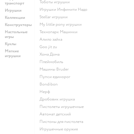
Тоботы игрушки
транспорт
Игрушки Инфинити Надо
Игрушки
Stellar игрушки
Коллекции
my little pony игрушки
Конструкторы
Настольные
Технопарк Машинки
игры
Алило зайка
Куклы
Goo jit zu
Мягкие
Хома Дома
игрушки
Плеймобиль
Машины Bruder
Пупси единорог
Bondibon
Нерф
Дробовик игрушка
Пистолеты игрушечные
Автомат детский
Пистоны для пистолета
Игрушечные оружия