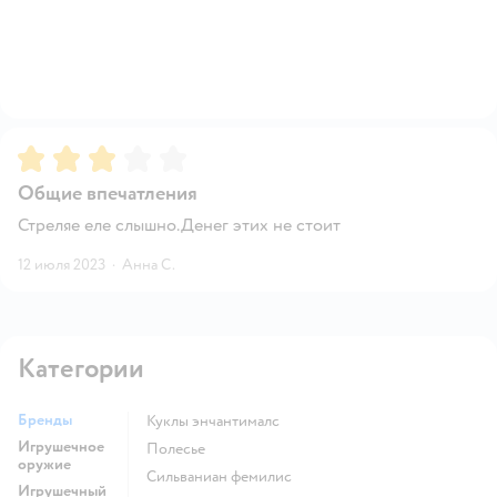
Рейтинг:
3
Общие впечатления
Стреляе еле слышно.Денег этих не стоит
12 июля 2023
·
Анна С.
Категории
Бренды
Куклы энчантималс
Игрушечное
Полесье
оружие
Сильваниан фемилис
Игрушечный