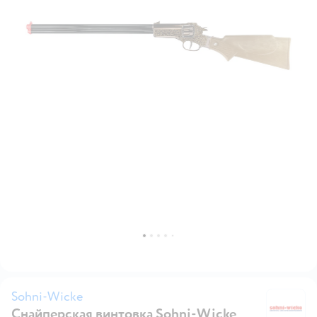
Sohni-Wicke
Снайперская винтовка Sohni-Wicke
S