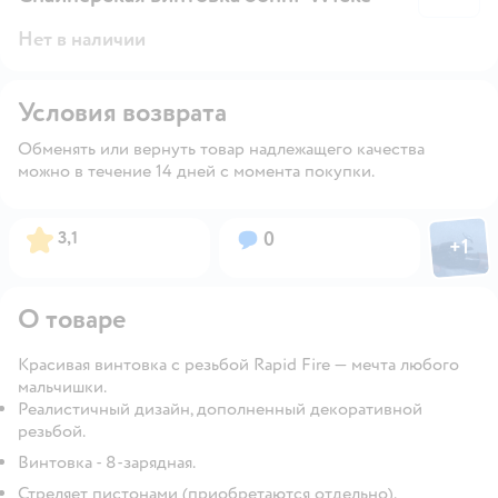
Нет в наличии
Условия возврата
Обменять или вернуть товар надлежащего качества
можно в течение 14 дней с момента покупки.
Фото пол
Рейтинг:
Вопросов:
3,1
0
+
1
Откры
О товаре
Красивая винтовка с резьбой Rapid Fire — мечта любого
мальчишки.
Реалистичный дизайн, дополненный декоративной
резьбой.
Винтовка - 8-зарядная.
Стреляет пистонами (приобретаются отдельно).