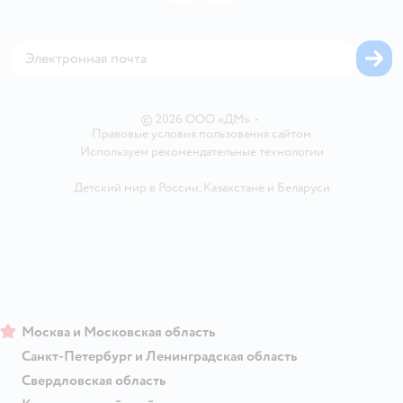
Товары для собак
Аренда торговых помещений
Оплата Мокка
Сертификат АКИТ
Корм для собак
Горячая линия безопасности
Карта возврата
Обратная связь
Одежда для собак
Вакансии
Блог
Карта сайта
Ветаптека
Контакты
Магазины сети
© 2026 ООО «ДМ»
•
Правовые условия пользования сайтом
Используем рекомендательные технологии
Детский мир в России
,
Казахстане
и
Беларуси
Москва и Московская область
Санкт-Петербург и Ленинградская область
Свердловская область