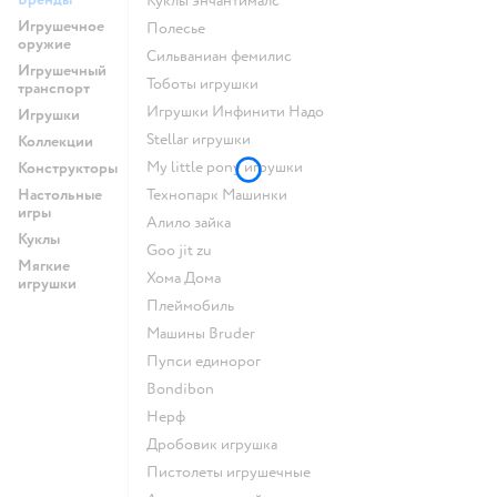
Куклы энчантималс
Игрушечное
Полесье
оружие
Сильваниан фемилис
Игрушечный
Тоботы игрушки
транспорт
Игрушки Инфинити Надо
Игрушки
Stellar игрушки
Коллекции
my little pony игрушки
Конструкторы
Настольные
Технопарк Машинки
игры
Алило зайка
Куклы
Goo jit zu
Мягкие
Хома Дома
игрушки
Плеймобиль
Машины Bruder
Пупси единорог
Bondibon
Нерф
Дробовик игрушка
Пистолеты игрушечные