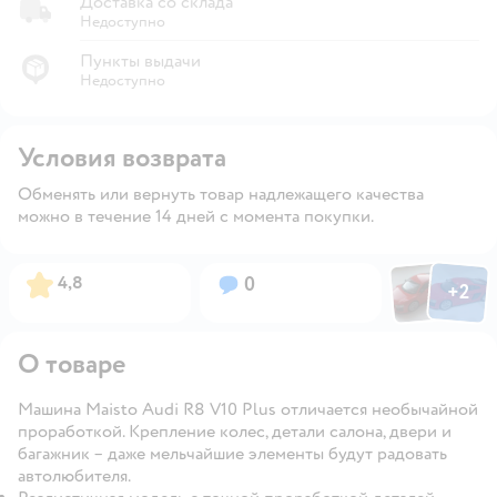
Доставка со склада
Недоступно
Пункты выдачи
Недоступно
Условия возврата
Обменять или вернуть товар надлежащего качества
можно в течение 14 дней с момента покупки.
Фото пользов
Фото по
Рейтинг:
Вопросов:
4,8
0
+
2
Открыть
О товаре
Машина Maisto Audi R8 V10 Plus отличается необычайной
проработкой. Крепление колес, детали салона, двери и
багажник – даже мельчайшие элементы будут радовать
автолюбителя.