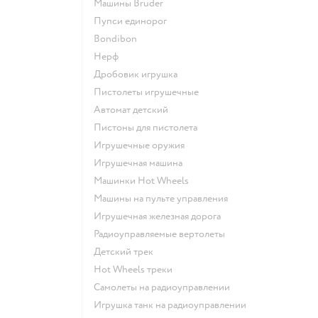
Машины Bruder
Пупси единорог
Bondibon
Нерф
Дробовик игрушка
Пистолеты игрушечные
Автомат детский
Пистоны для пистолета
Игрушечные оружия
Игрушечная машина
Машинки Hot Wheels
Машины на пульте управления
Игрушечная железная дорога
Радиоуправляемые вертолеты
Детский трек
Hot Wheels треки
Самолеты на радиоуправлении
Игрушка танк на радиоуправлении