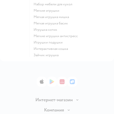
Набор мебели для кукол
Мягкие игрушки
Мягкая игрушка мишка
Мягкая игрушка басик
Игрушка котик
Мягкие игрушки антистресс
Игрушки подушки
Интерактивная кошка
Зайчик игрушка
App Store
Google Play
AppGallery
RuStore
Интернет-магазин
Доставка и оплата
Компания