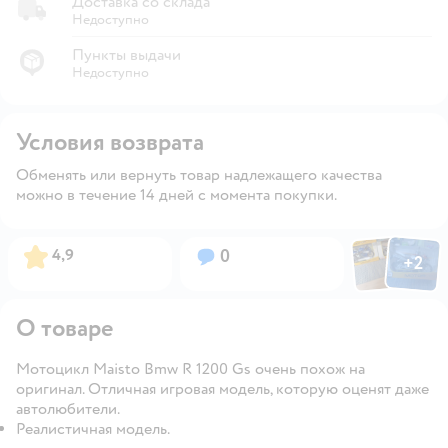
Доставка со склада
Недоступно
Пункты выдачи
Недоступно
Условия возврата
Обменять или вернуть товар надлежащего качества
можно в течение 14 дней с момента покупки.
Фото пользов
Фото по
Рейтинг:
Вопросов:
4,9
0
+
2
Открыть
О товаре
Мотоцикл Maisto Bmw R 1200 Gs очень похож на
оригинал. Отличная игровая модель, которую оценят даже
автолюбители.
Реалистичная модель.