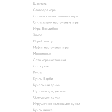
Шахматы
Словодел игра
Логические настольные игры
Стиль жизни настольные игры
Игры Бондибон
Элиас
Игра Свинтус
Мафия настольная игра
Монополия
Лото игра настольная
Лол куклы
Куклы
Куклы Барби
Кукольный домик
Пупсики для девочек
Одежда для кукол
Игрушечная коляска для кукол
Куклы винкс