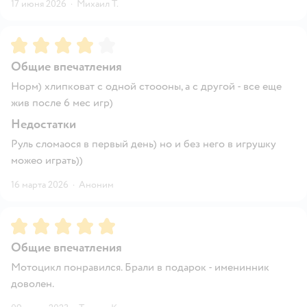
17 июня 2026
·
Михаил Т.
Рейтинг:
4
Общие впечатления
Норм) хлипковат с одной стоооны, а с другой - все еще
жив после 6 мес игр)
Недостатки
Руль сломаося в первый день) но и без него в игрушку
можео играть))
16 марта 2026
·
Аноним
Рейтинг:
5
Общие впечатления
Мотоцикл понравился. Брали в подарок - именинник
доволен.