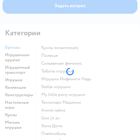
Задать вопрос
Категории
Бренды
Куклы энчантималс
Игрушечное
Полесье
оружие
Сильваниан фемилис
Игрушечный
Тоботы игрушки
транспорт
Игрушки Инфинити Надо
Игрушки
Stellar игрушки
Коллекции
my little pony игрушки
Конструкторы
Настольные
Технопарк Машинки
игры
Алило зайка
Куклы
Goo jit zu
Мягкие
Хома Дома
игрушки
Плеймобиль