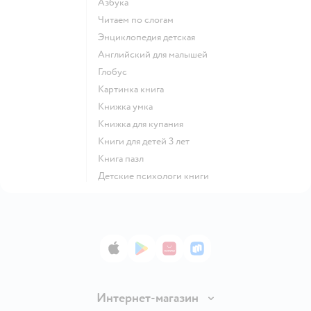
азбука
читаем по слогам
энциклопедия детская
английский для малышей
глобус
картинка книга
книжка умка
книжка для купания
книги для детей 3 лет
книга пазл
детские психологи книги
App Store
Google Play
AppGallery
RuStore
Интернет-магазин