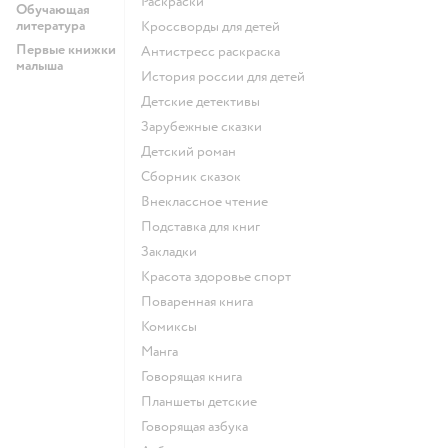
раскраски
Обучающая
литература
кроссворды для детей
Первые книжки
антистресс раскраска
малыша
история россии для детей
детские детективы
зарубежные сказки
детский роман
сборник сказок
внеклассное чтение
подставка для книг
закладки
красота здоровье спорт
поваренная книга
комиксы
манга
говорящая книга
Планшеты детские
говорящая азбука