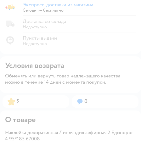
Экспресс-доставка из магазина
Экспресс-доставка из магазина
Сегодня
—
бесплатно
Доставка со склада
Недоступно
Пункты выдачи
Недоступно
Условия возврата
Обменять или вернуть товар надлежащего качества
можно в течение 14 дней с момента покупки.
Рейтинг:
Вопросов:
5
0
О товаре
Наклейка декоративная Липляндия зефирная 2 Единорог
4 95*185 67008