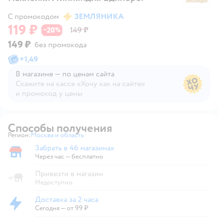
С промокодом
ЗЕМЛЯНИКА
119 ₽
20
149 ₽
−
%
149 ₽
без промокода
+
1,49
В магазине — по ценам сайта
Скажите на кассе «Хочу как на сайте»
и промокод у цены
В магазине — по ценам сайта
Способы получения
Регион:
Москва и область
Выбор адреса доставки.
Забрать в 46 магазинах
Забрать в магазине
Через час — бесплатно
Привезти в магазин
Недоступно
Доставка за 2 часа
Доставка за 2 часа
Сегодня
—
от 99 ₽