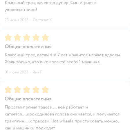
Классный трек, качество супер. Сын играет с
удовольствием!
23 июня 2023
·
Салтанат К.
Рейтинг:
5
Общие впечатления
Классный трек, детям 4 и 7 лет нравится, играют вдвоем.
Жаль только, что в комплекте всего 1 машинка.
01 июня 2023
·
Яна Г.
Рейтинг:
5
Общие впечатления
Простая прямая трасса.... всё работает и
катается....крокодилова голова снимается, и получается
трамплин....к трассам Hot wheels пристыковать можно,
как и машинки подходят