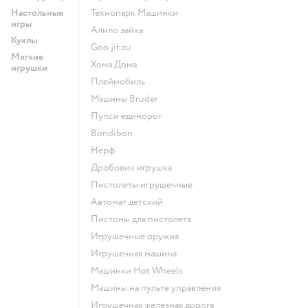
Настольные
Технопарк Машинки
игры
Алило зайка
Куклы
Goo jit zu
Мягкие
Хома Дома
игрушки
Плеймобиль
Машины Bruder
Пупси единорог
Bondibon
Нерф
Дробовик игрушка
Пистолеты игрушечные
Автомат детский
Пистоны для пистолета
Игрушечные оружия
Игрушечная машина
Машинки Hot Wheels
Машины на пульте управления
Игрушечная железная дорога