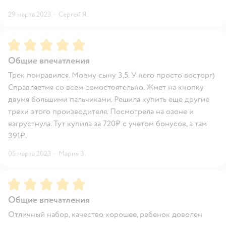
29 марта 2023
·
Сергей Я.
Рейтинг:
5
Общие впечатления
Трек понравился. Моему сыну 3,5. У него просто восторг)
Справляетмя со всем сомостоятельно. Жмет на кнопку
двумя большими пальчиками. Решила купить еще другие
треки этого производителя. Посмотрела на озоне и
взгрустнула. Тут купила за 720₽ с учетом бонусов, а там
391₽.
05 марта 2023
·
Мария З.
Рейтинг:
5
Общие впечатления
Отличный набор, качество хорошее, ребенок доволен