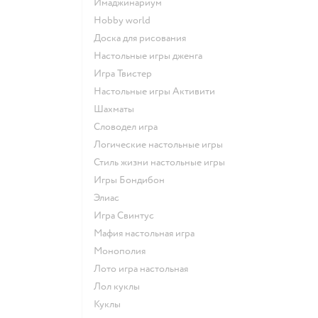
Имаджинариум
Hobby world
Доска для рисования
Настольные игры дженга
Игра Твистер
Настольные игры Активити
Шахматы
Словодел игра
Логические настольные игры
Стиль жизни настольные игры
Игры Бондибон
Элиас
Игра Свинтус
Мафия настольная игра
Монополия
Лото игра настольная
Лол куклы
Куклы