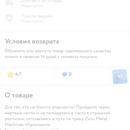
Доставка со склада
Недоступно
Пункты выдачи
Недоступно
Условия возврата
Обменять или вернуть товар надлежащего качества
можно в течение 14 дней с момента покупки.
Фото пол
Рейтинг:
Вопросов:
4,7
0
+
1
Откры
О товаре
Для тех, кто не боится опасности! Пройдите через
мертвые петли и не попадитесь в пасть к страшной
рептилии, отправляясь в путь по треку Zuru Metal
Machines «Крокодил».