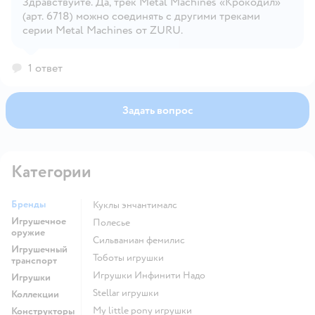
Здравствуйте. Да, трек Metal Machines «Крокодил»
Открыть вопрос
(арт. 6718) можно соединять с другими треками
серии Metal Machines от ZURU.
1 ответ
Задать вопрос
Категории
Бренды
Куклы энчантималс
Игрушечное
Полесье
оружие
Сильваниан фемилис
Игрушечный
Тоботы игрушки
транспорт
Игрушки Инфинити Надо
Игрушки
Stellar игрушки
Коллекции
my little pony игрушки
Конструкторы