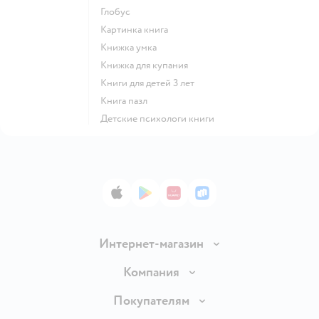
глобус
картинка книга
книжка умка
книжка для купания
книги для детей 3 лет
книга пазл
детские психологи книги
App Store
Google Play
AppGallery
RuStore
Интернет-магазин
Доставка и оплата
Компания
Продавать в Детском мире
О компании
Покупателям
Обмен и возврат товара
Раскрытие информации