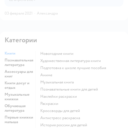
03 февраля 2021
·
Александра
Категории
Книги
новогодние книги
Познавательная
художественная литература книги
литература
подготовка к школе лучшие пособия
Аксессуары для
Аниме
книг
музыкальная книга
Книги досуг и
отдых
познавательные книги для детей
Музыкальные
наклейки раскраски
книжки
раскраски
Обучающая
литература
кроссворды для детей
Первые книжки
антистресс раскраска
малыша
история россии для детей