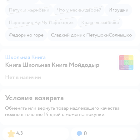
Петух и жерновки
Что у нас во дворе?
Игрушки
Паровозик Чу-Чу Пароходик
Красная шапочка
Федорино горе
Сладкий домик ПетушокиСолнышко
Школьная Книга
Книга Школьная Книга Мойдодыр
Ш
Нет в наличии
Условия возврата
Обменять или вернуть товар надлежащего качества
можно в течение 14 дней с момента покупки.
Рейтинг:
Вопросов:
4,3
0