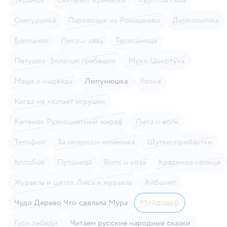
Снегурочка
Паровозик из Ромашково
Дюймовочка
Бармалей
Лиса и заяц
Тараканище
Петушок-Золотой гребешок
Муха-Цокотуха
Маша и медведь
Липунюшка
Репка
Когда не хватает игрушек
Китёнок Разноцветный жираф
Лиса и волк
Телефон
За окошком ноченька
Шутки-прибаутки
Колобок
Путаница
Волк и коза
Краденое солнце
Журавль и цапля. Лиса и журавль
Айболит
Чудо Дерево Что сделала Мура
Мойдодыр
Гуси лебеди
Читаем русские народные сказки