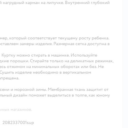
й нагрудный карман на липучке. Внутренний глубокий
мер, который соответствует текущему росту ребенка.
тавляем замеры изделия. Размерная сетка доступна в
: Куртку можно стирать в машинке. Используйте
кие порошки. Стирайте только на деликатных режимах,
тесь отжимом на минимальных оборотах или без. Не
 Сушить изделие необходимо в вертикальном
апрещена.
сени и морозной зимы. Мембранная ткань защитит от
ильный дизайн поможет выделиться в толпе, как юному
чных магазинов.
2082337001sup