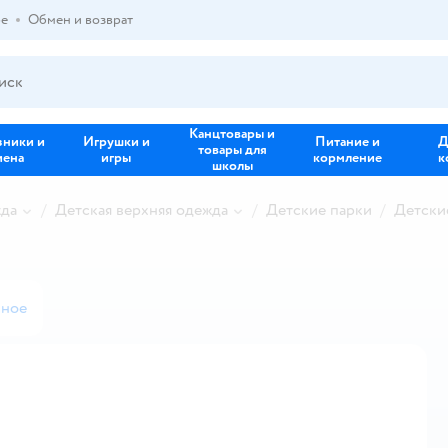
ре
Обмен и возврат
Канцтовары и
зники и
Игрушки и
Питание и
Д
товары для
иена
игры
кормление
к
школы
жда
Детская верхняя одежда
Детские парки
Детски
нное