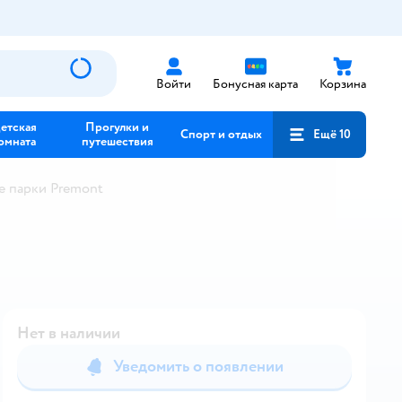
Войти
Бонусная карта
Корзина
етская
Прогулки и
Спорт и отдых
Ещё 10
омната
путешествия
е парки Premont
Нет в наличии
Уведомить о появлении