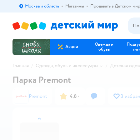
Москва и область
Магазины
Продавать в Детском ми
Выбор адреса доставки.
Одежда и
Подгу
Акции
обувь
гиг
Главная
Одежда, обувь и аксессуары
Детская оде
Парка Premont
Premont
4,8
·
В избра
назад