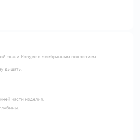
гкой ткани Pongee с мембранным покрытием
лу дышать.
жней части изделия.
глубины.