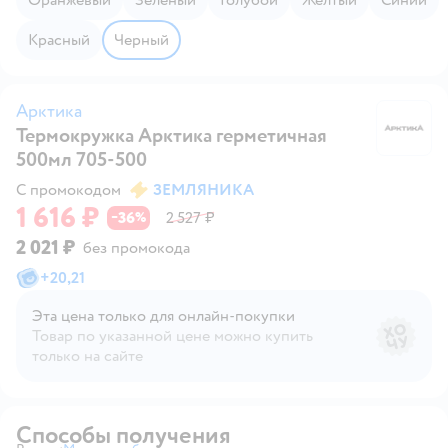
Красный
Черный
Арктика
Термокружка Арктика герметичная
А
500мл 705-500
С промокодом
ЗЕМЛЯНИКА
1 616 ₽
36
2 527 ₽
−
%
2 021 ₽
без промокода
+
20,21
Эта цена только для онлайн‑покупки
Товар по указанной цене можно купить
только на сайте
Способы получения