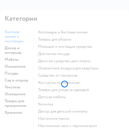
Категории
Бытовая
Хозтовары и бытовая химия
химия и
Товары для уборки
хозтовары
моющие и чистящие средства
Декор и
интерьер
для мытья посуды
Мебель
детское средство для стирки
Освещение
освежитель воздуха для квартиры
Посуда
средство от грызунов
Сад и огород
хоз сумка на колесиках
Текстиль
Товары для ухода за одеждой
Освещение
Детская мебель
Товары для
Копилка
праздников
Декор для детской комнаты
Хранение
Настенное панно
Настольные часы с термометром