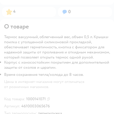
Рейтинг:
Вопросов:
4
0
О товаре
Термос вакуумный, облегченный вес, объем 0,5 л. Крышка-
поилка с утолщенной силиконовой прокладкой,
обеспечивает герметичность, кнопка с фиксатором для
надежной защиты от проливания и откидным механизмом,
который позволяет открыть термос одной рукой.
Корпус с износостойким покрытием для дополнительной
защиты от сколов и царапин.
Время сохранения тепла/холода до 8 часов.
Цены в интернет-магазине могут отличаться
от розничных магазинов.
Код товара:
1000141071
Скопировать код товара
Артикул:
4610003065676
Тип термопосуды:
термокружка