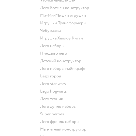
Уточка лалафанфан
Лего Бэтмен конструктор
Ми-Ми-Мишки игрушки
Игрушки Трансформеры
Чебурашка
Игрушка Хеллоу Китти
Лего наборы
Ниндзяго лего
Детский конструктор
Лего наборы майнкрафт
Lego город
Лего star wars
Lego hogwarts
Лего техник
Лего дупло наборы
Super heroes
Лего френдс наборы
Магнитный конструктор