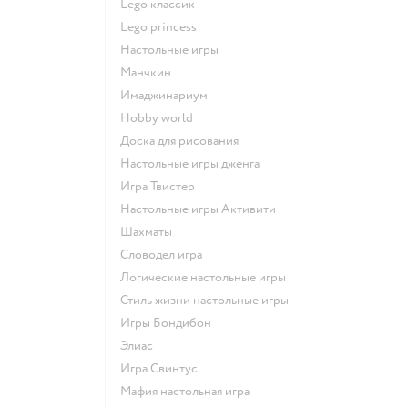
Lego классик
Lego princess
Настольные игры
Манчкин
Имаджинариум
Hobby world
Доска для рисования
Настольные игры дженга
Игра Твистер
Настольные игры Активити
Шахматы
Словодел игра
Логические настольные игры
Стиль жизни настольные игры
Игры Бондибон
Элиас
Игра Свинтус
Мафия настольная игра