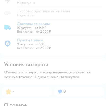
Недоступно
Экспресс-доставка из магазина
Недоступно
Доставка со склада
10 августа
—
от 149 ₽
Доставка со склада
Бесплатно — от 2 000 ₽
Пункты выдачи
9 августа
—
от 99 ₽
Пункты выдачи
Бесплатно — от 2 000 ₽
Условия возврата
Обменять или вернуть товар надлежащего качества
можно в течение 14 дней с момента покупки.
Рейтинг:
Вопросов:
–
0
О товаре