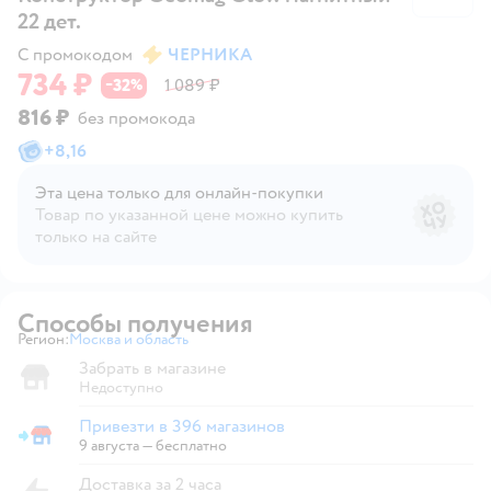
22 дет.
С промокодом
ЧЕРНИКА
734 ₽
32
1 089 ₽
−
%
816 ₽
без промокода
+
8,16
Эта цена только для онлайн‑покупки
Товар по указанной цене можно купить
только на сайте
Способы получения
Регион:
Москва и область
Выбор адреса доставки.
Забрать в магазине
Недоступно
Привезти в 396 магазинов
Привезти в магазин
9 августа
—
бесплатно
Доставка за 2 часа