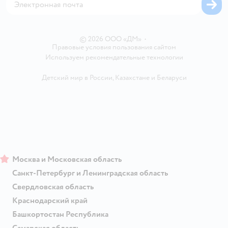
Одежда для собак
Вакансии
Блог
Карта сайта
Ветаптека
Контакты
Магазины сети
© 2026 ООО «ДМ»
•
Правовые условия пользования сайтом
Используем рекомендательные технологии
Детский мир в России
,
Казахстане
и
Беларуси
Москва и Московская область
Санкт-Петербург и Ленинградская область
Свердловская область
Краснодарский край
Башкортостан Республика
Самарская область