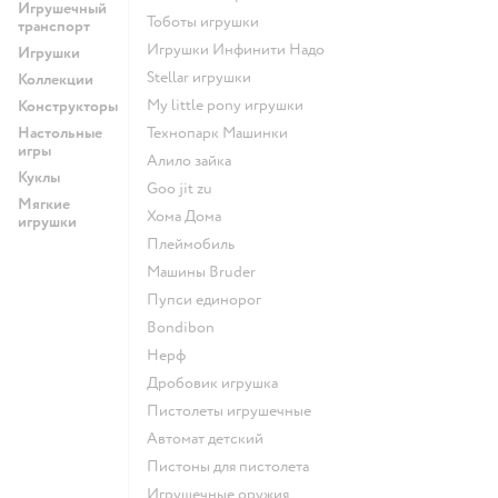
Игрушечный
Тоботы игрушки
транспорт
Игрушки Инфинити Надо
Игрушки
Stellar игрушки
Коллекции
my little pony игрушки
Конструкторы
Настольные
Технопарк Машинки
игры
Алило зайка
Куклы
Goo jit zu
Мягкие
Хома Дома
игрушки
Плеймобиль
Машины Bruder
Пупси единорог
Bondibon
Нерф
Дробовик игрушка
Пистолеты игрушечные
Автомат детский
Пистоны для пистолета
Игрушечные оружия