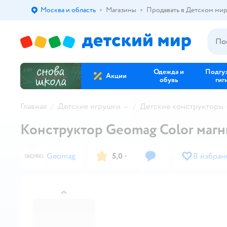
Москва и область
Магазины
Продавать в Детском ми
Выбор адреса доставки.
Одежда и
Подгу
Акции
обувь
гиг
Главная
Детские игрушки
Детские конструкторы
Конструктор Geomag Color магн
Geomag
5,0
·
В избран
назад