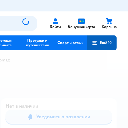
Войти
Бонусная карта
Корзина
етская
Прогулки и
Спорт и отдых
Ещё 10
омната
путешествия
eomag
Нет в наличии
Уведомить о появлении