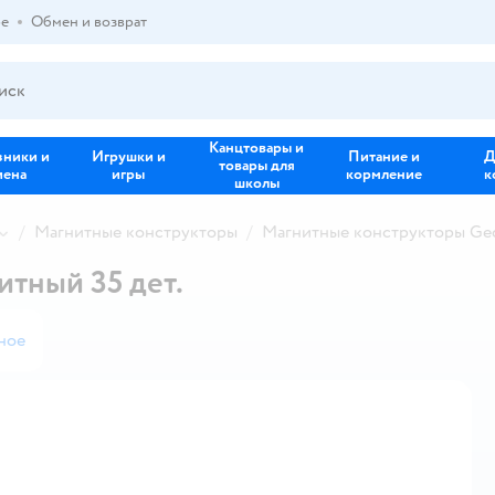
ре
Обмен и возврат
Канцтовары и
зники и
Игрушки и
Питание и
Д
товары для
иена
игры
кормление
к
школы
Магнитные конструкторы
Магнитные конструкторы G
итный 35 дет.
ное