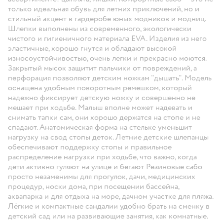
только идеальная обувь для летних приключений, но и
стильный акцент в гардеробе юных модников и модниц.
Шлепки выполнены из современного, экологически
чистого и гигиеничного материала EVA. Изделия из него
эластичные, хорошо гнутся и обладают высокой
износоустойчивостью, очень легки и прекрасно моются.
Закрытый мысок защитит пальчики от повреждений, а
перфорация позволяют детским ножкам "дышать". Модель
оснащена удобным поворотным ремешком, который
надежно фиксирует детскую ножку и совершенно не
мешает при ходьбе. Малыш вполне может надевать и
снимать тапки сам, они хорошо держатся на стопе и не
спадают. Анатомическая форма на стельке уменьшит
нагрузку на свод стопы деток. Летние детские шлепанцы
обеспечивают поддержку стопы и правильное
распределение нагрузки при ходьбе, что важно, когда
дети активно гуляют на улице и бегают Резиновые сабо
просто незаменимы для прогулок, дачи, медицинских
процедур, носки дома, при посещении бассейна,
аквапарка и для отдыха на море, дачном участке для пляжа.
Лёгкие и компактные сандалии удобно брать на сменку в
детский сад или на развивающие занятия, как комнатные.