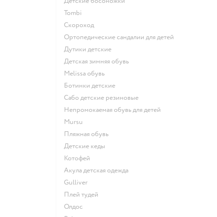
Детские босоножки
Tombi
Скороход
Ортопедические сандалии для детей
Дутики детские
Детская зимняя обувь
Melissa обувь
Ботинки детские
Сабо детские резиновые
Непромокаемая обувь для детей
Mursu
Пляжная обувь
Детские кеды
Котофей
Акула детская одежда
Gulliver
Плей тудей
Олдос