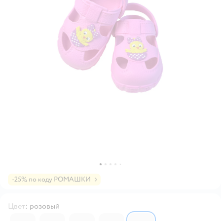
-25% по коду РОМАШКИ
Цвет
:
розовый
3663046
3663060
3663053
3663074
3663039