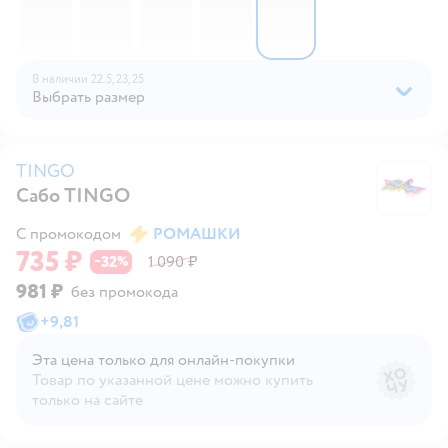
В наличии
22.5,
23,
25
Выбрать размер
TINGO
Сабо TINGO
T
С промокодом
РОМАШКИ
735 ₽
32
1 090 ₽
−
%
981 ₽
без промокода
+
9,81
Эта цена только для онлайн‑покупки
Товар по указанной цене можно купить
только на сайте