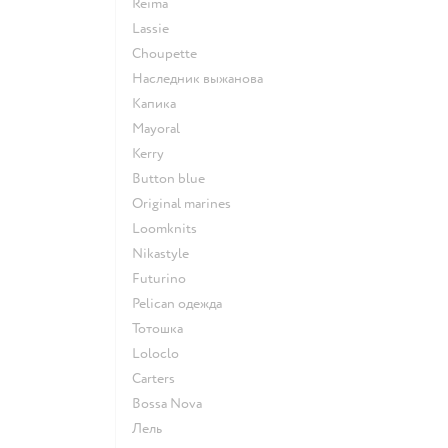
Reima
Lassie
Choupette
Наследник выжанова
Капика
Mayoral
Kerry
Button blue
Original marines
Loomknits
Nikastyle
Futurino
Pelican одежда
Тотошка
Loloclo
Сarters
Bossa Nova
Лель