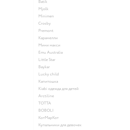
Batik
Mjolk
Minimen
Crosby
Premont
Карамелли
Мини макси
Emu Australia
Little Star
Baykar
Lucky child
Капитошка
Kiabi одежда для детей
Arctiline
ТОТТА
BOBOLI
КотМарКот
Купальники для девочек