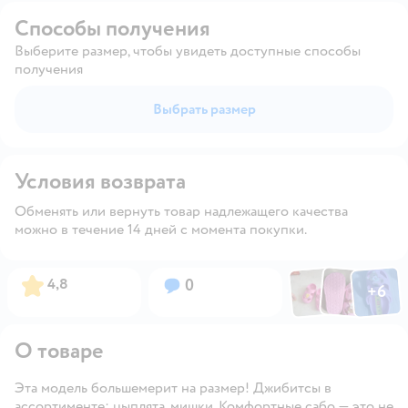
Способы получения
Выберите размер, чтобы увидеть доступные способы
получения
Выбрать размер
Условия возврата
Обменять или вернуть товар надлежащего качества
можно в течение 14 дней с момента покупки.
Фото по
Фото пользовател
Фото пользо
Рейтинг:
Вопросов:
4,8
0
+
6
Открыть га
О товаре
Эта модель большемерит на размер! Джибитсы в
ассортименте: цыплята, мишки. Комфортные сабо — это не