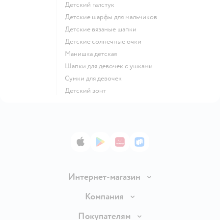
Детский галстук
Детские шарфы для мальчиков
Детские вязаные шапки
Детские солнечные очки
Манишка детская
Шапки для девочек с ушками
Сумки для девочек
Детский зонт
App Store
Google Play
AppGallery
RuStore
Интернет-магазин
Доставка и оплата
Компания
Продавать в Детском мире
О компании
Покупателям