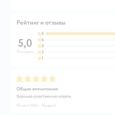
Рейтинг и отзывы
5
5,0
4
3
15 отзывов
2
1
Рейтинг:
5
Общие впечатления
Хорошая.качественная модель
02 июля 2026
·
Эдуард К.