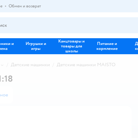
ре
Обмен и возврат
Канцтовары и
зники и
Игрушки и
Питание и
Д
товары для
иена
игры
кормление
к
школы
Детские машинки
Детские машинки MAISTO
:18
нное