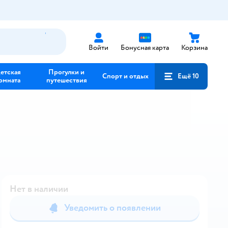
Войти
Бонусная карта
Корзина
етская
Прогулки и
Спорт и отдых
Ещё 10
омната
путешествия
Нет в наличии
Уведомить о появлении