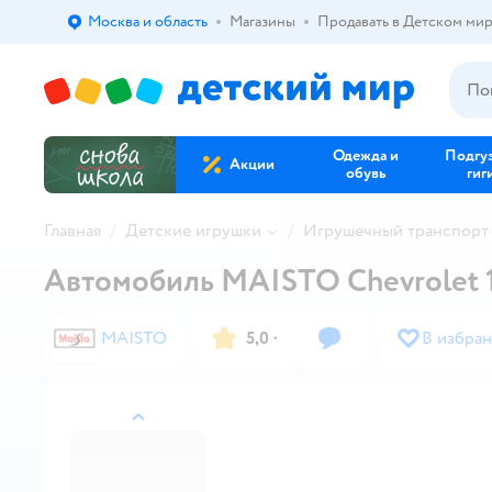
Москва и область
Магазины
Продавать в Детском ми
Выбор адреса доставки.
Одежда и
Подгу
Акции
обувь
гиг
Главная
Детские игрушки
Игрушечный транспорт
Автомобиль MAISTO Chevrolet 1
MAISTO
5,0
·
В избра
назад