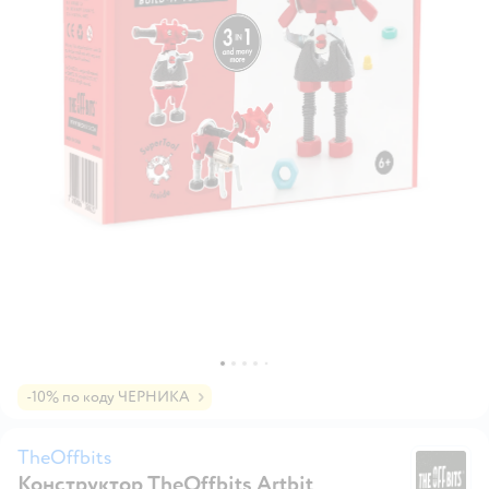
-10% по коду ЧЕРНИКА
TheOffbits
Конструктор TheOffbits Artbit
Th