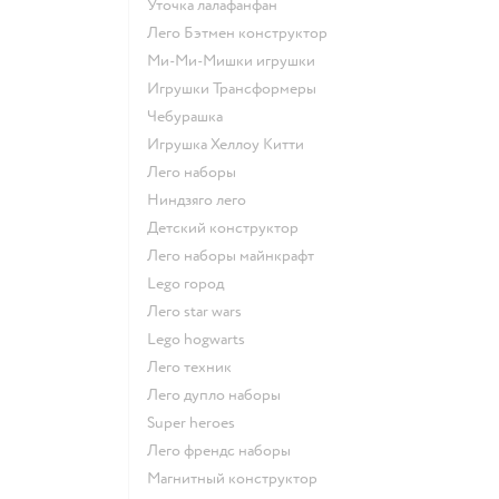
Уточка лалафанфан
Лего Бэтмен конструктор
Ми-Ми-Мишки игрушки
Игрушки Трансформеры
Чебурашка
Игрушка Хеллоу Китти
Лего наборы
Ниндзяго лего
Детский конструктор
Лего наборы майнкрафт
Lego город
Лего star wars
Lego hogwarts
Лего техник
Лего дупло наборы
Super heroes
Лего френдс наборы
Магнитный конструктор