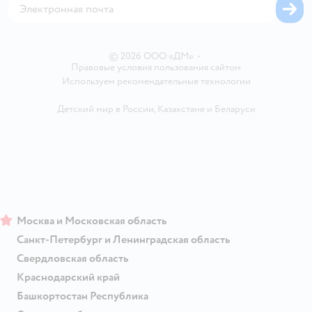
Обратная связь
Одежда для собак
Вакансии
Блог
Карта сайта
Ветаптека
Контакты
Магазины сети
© 2026 ООО «ДМ»
•
Правовые условия пользования сайтом
Используем рекомендательные технологии
Детский мир в России
,
Казахстане
и
Беларуси
Москва и Московская область
Санкт-Петербург и Ленинградская область
Свердловская область
Краснодарский край
Башкортостан Республика