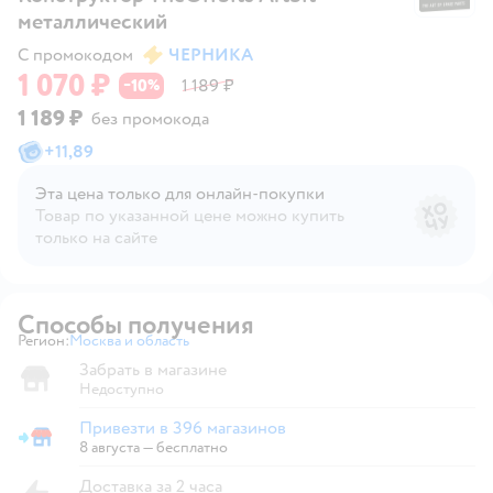
металлический
С промокодом
ЧЕРНИКА
1 070 ₽
10
1 189 ₽
−
%
1 189 ₽
без промокода
+
11,89
Эта цена только для онлайн‑покупки
Товар по указанной цене можно купить
только на сайте
Способы получения
Регион:
Москва и область
Выбор адреса доставки.
Забрать в магазине
Недоступно
Привезти в 396 магазинов
Привезти в магазин
8 августа
—
бесплатно
Доставка за 2 часа