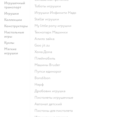
Игрушечный
Тоботы игрушки
транспорт
Игрушки Инфинити Надо
Игрушки
Stellar игрушки
Коллекции
my little pony игрушки
Конструкторы
Настольные
Технопарк Машинки
игры
Алило зайка
Куклы
Goo jit zu
Мягкие
Хома Дома
игрушки
Плеймобиль
Машины Bruder
Пупси единорог
Bondibon
Нерф
Дробовик игрушка
Пистолеты игрушечные
Автомат детский
Пистоны для пистолета