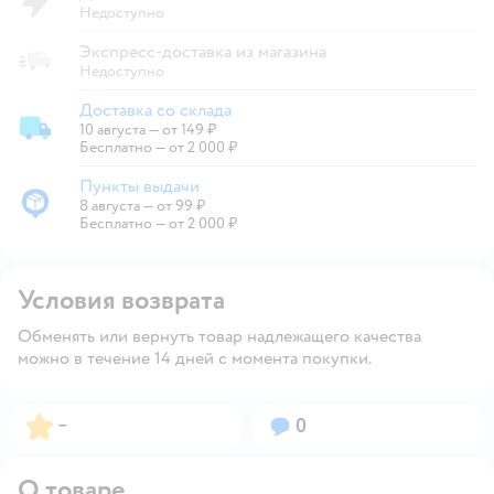
Недоступно
Экспресс-доставка из магазина
Недоступно
Доставка со склада
10 августа
—
от 149 ₽
Доставка со склада
Бесплатно — от 2 000 ₽
Пункты выдачи
8 августа
—
от 99 ₽
Пункты выдачи
Бесплатно — от 2 000 ₽
Условия возврата
Обменять или вернуть товар надлежащего качества
можно в течение 14 дней с момента покупки.
Рейтинг:
Вопросов:
–
0
О товаре