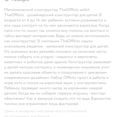
Металлический конструктор TheOffbits artbit
TheOffbits - дизайнерский конструктор для детей. В
возрасте от 6 до 14 лет ребенок активно развивается и
все чаще смотрит на то, чем занимаются взрослые. Когда
папа что-то чинит, так хочется ему помочь, но винтики и
гайки выглядят интереснее. Ведь их можно использовать
как конструктор! В компании TheOffbits нашли
уникальное решение - железный конструктор для детей.
Из знакомых всем деталей, похожих на запасные части,
можно собрать что угодно - машинки и вертолеты,
животных и роботов, даже здания. Конструктор развивает
у детей мелкую моторику и инженерное мышление, учит
их делать красивые объекты и сооружения с шикарным
современным дизайном. Набор Offbits прост в работе и
игре, хоть и похож на взрослый ящик с инструментами.
Ребенок проведет много часов за изучением каждой
детали. Когда же он соберет первую игрушку - восторг
обеспечен! Как и желание создать что-то еще. Вариантов -
тысячи, все ограничено лишь фантазией.
Цены в интернет-магазине могут отличаться
от розничных магазинов.