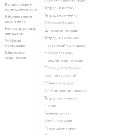
Обложки для тетрадей
Канцелярские
Тетрадь в клетку
принадлежности
Тетрадь в линейку
Рабочее место
школьника
Офисная бумага
Рюкзаки, ранцы,
Школьная тетрадь
чемоданы
Тетрадь на кольцах
Учебные
материалы
Настенный календарь
Школьное
Нотная тетрадь
творчество
Предметные тетради
Папки для тетрадей
Блокнот детский
Общие тетради
Альбом для рисования
Тетрадь в линейку
Пенал
Гелевая ручка
Клей карандаш
Ручка шариковая