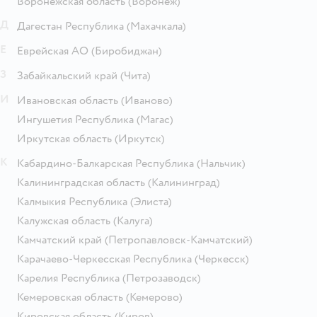
Воронежская область
(Воронеж)
Д
Дагестан Республика
(Махачкала)
Е
Еврейская АО
(Биробиджан)
З
Забайкальский край
(Чита)
И
Ивановская область
(Иваново)
Ингушетия Республика
(Магас)
Иркутская область
(Иркутск)
К
Кабардино-Балкарская Республика
(Нальчик)
Калининградская область
(Калининград)
Калмыкия Республика
(Элиста)
Калужская область
(Калуга)
Камчатский край
(Петропавловск-Камчатский)
Карачаево-Черкесская Республика
(Черкесск)
Карелия Республика
(Петрозаводск)
Кемеровская область
(Кемерово)
Кировская область
(Киров)