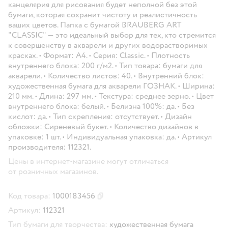
канцелярия для рисования будет неполной без этой
бумаги, которая сохранит чистоту и реалистичность
ваших цветов. Папка с бумагой BRAUBERG ART
"CLASSIC" — это идеальный выбор для тех, кто стремится
к совершенству в акварели и других водорастворимых
красках. • Формат: А4. • Серия: Classic. • Плотность
внутреннего блока: 200 г/м2. • Тип товара: бумаги для
акварели. • Количество листов: 40. • Внутренний блок:
художественная бумага для акварели ГОЗНАК. • Ширина:
210 мм. • Длина: 297 мм. • Текстура: среднее зерно. • Цвет
внутреннего блока: белый. • Белизна 100%: да. • Без
кислот: да. • Тип скрепления: отсутствует. • Дизайн
обложки: Сиреневый букет. • Количество дизайнов в
упаковке: 1 шт. • Индивидуальная упаковка: да. • Артикул
производителя: 112321.
Цены в интернет-магазине могут отличаться
от розничных магазинов.
Код товара:
1000183456
Скопировать код товара
Артикул:
112321
Тип бумаги для творчества:
художественная бумага