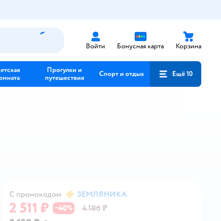
Войти
Бонусная карта
Корзина
етская
Прогулки и
Спорт и отдых
Ещё 10
омната
путешествия
С промокодом
ЗЕМЛЯНИКА
2 511 ₽
40
4 186 ₽
−
%