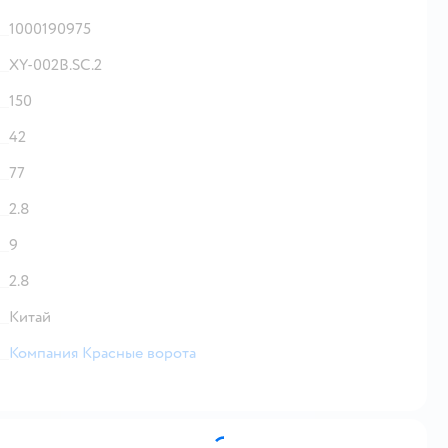
1000190975
XY-002B.SC.2
150
42
77
2.8
9
2.8
Китай
Компания Красные ворота