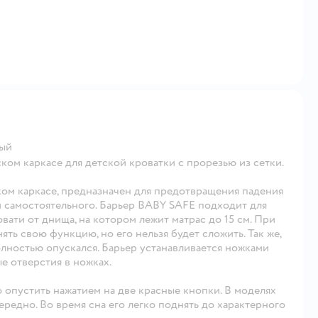
вый
ом каркасе для детской кроватки с прорезью из сетки.
ом каркасе, предназначен для предотвращения падения
 и самостоятельного. Барьер BABY SAFE подходит для
вати от днища, на котором лежит матрас до 15 см. При
ть свою функцию, но его нельзя будет сложить. Так же,
олностью опускался. Барьер устанавливается ножками
е отверстия в ножках.
 опустить нажатием на две красные кнопки. В моделях
редно. Во время сна его легко поднять до характерного