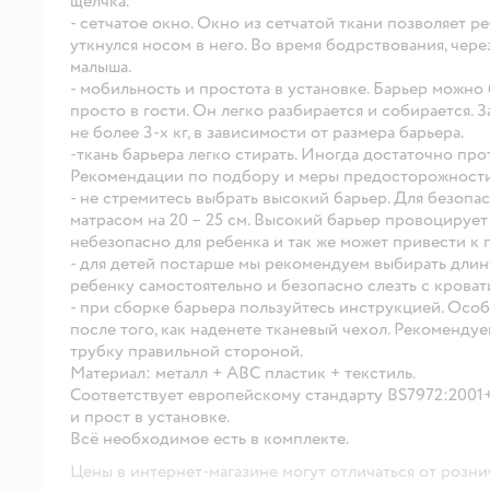
щелчка.
- сетчатое окно. Окно из сетчатой ткани позволяет 
уткнулся носом в него. Во время бодрствования, чер
малыша.
- мобильность и простота в установке. Барьер можно 
просто в гости. Он легко разбирается и собирается.
не более 3-х кг, в зависимости от размера барьера.
-ткань барьера легко стирать. Иногда достаточно пр
Рекомендации по подбору и меры предосторожност
- не стремитесь выбрать высокий барьер. Для безопа
матрасом на 20 – 25 см. Высокий барьер провоцирует 
небезопасно для ребенка и так же может привести к 
- для детей постарше мы рекомендуем выбирать длину
ребенку самостоятельно и безопасно слезть с кроват
- при сборке барьера пользуйтесь инструкцией. Ос
после того, как наденете тканевый чехол. Рекомендуе
трубку правильной стороной.
Материал: металл + ABC пластик + текстиль.
Соответствует европейскому стандарту BS7972:2001+
и прост в установке.
Всё необходимое есть в комплекте.
Цены в интернет-магазине могут отличаться от розни