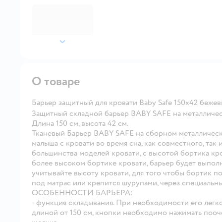
далее
О товаре
Барьер защитный для кровати Baby Safe 150х42 беже
Защитный складной барьер BABY SAFE на металлическ
Длина 150 см, высота 42 см.
Тканевый Барьер BABY SAFE на сборном металлическ
малыша с кровати во время сна, как совместного, так
большинства моделей кровати, с высотой бортика кро
более высоком бортике кровати, барьер будет выполня
учитывайте высоту кровати, для того чтобы бортик п
под матрас или крепится шурупами, через специальны
ОСОБЕННОСТИ БАРЬЕРА:
- функция складывания. При необходимости его легко
длиной от 150 см, кнопки необходимо нажимать пооче