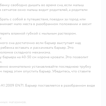
ребенку свободно дышать во время сна, если малыш
ез сетчатое окно малыш видит родителей, а родители
брать с собой в путешествия, поездки за город или
 Занимает мало места в разобранном положении и весит
отереть влажной губкой с мыльным раствором.
и:
сного сна достаточно если барьер выступает над
ребенка вставать и раскачивать барьер. Это
поломке складного механизма.
 барьера на 40-50 см короче кровати. Это позволит
и.
обенно внимательно устанавливайте последнюю трубку
м перед этим опустить барьер. Убедитесь, что ставите
A1:2009 EN71. Барьер поставляется в разобранном виде
чных магазинов.