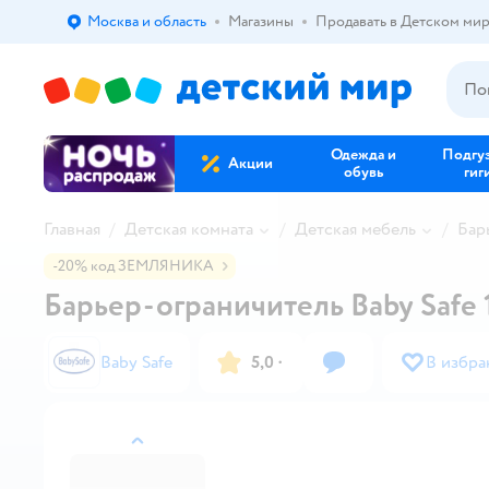
Москва и область
Магазины
Продавать в Детском ми
Выбор адреса доставки.
Одежда и
Подгу
Акции
обувь
гиг
Главная
Детская комната
Детская мебель
Бар
-20% код ЗЕМЛЯНИКА
Барьер-ограничитель Baby Safe 
Baby Safe
5,0
·
В избра
назад