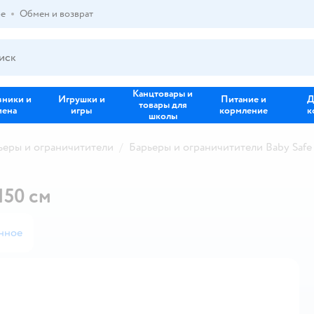
ре
Обмен и возврат
Канцтовары и
зники и
Игрушки и
Питание и
Д
товары для
иена
игры
кормление
к
школы
ьеры и ограничитители
Барьеры и ограничитители Baby Safe
150 см
нное