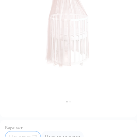
Вариант
Шоколадный
Нежная орхидея