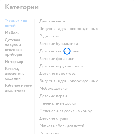
Категории
Техника для
Детские весы
детей
Видеоняня для новорожденных
Мебель
Радионяни
Детская
Детские будильники
посуда и
столовые
Детские светильники
приборы
Детские фонарики
Интерьер
Детские наручные часы
Качели,
шезлонги,
Детские проекторы
ходунки
Видеоняня для новорожденных
Рабочее место
Мебель детская
школьника
Детские парты
Пеленальные доски
Пеленальная доска на комод
Детские стулья
Мягкая мебель для детей
Радионяни