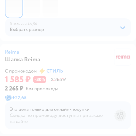
В наличии
46,
56
Выбрать размер
Reima
Шапка Reima
R
С промокодом
СТИЛЬ
1 585 ₽
30
2 265 ₽
−
%
2 265 ₽
без промокода
+
22,65
Эта цена только для онлайн‑покупки
Скидка по промокоду доступна при заказе
на сайте