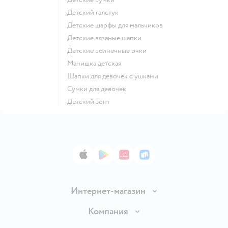
Детский галстук
Детские шарфы для мальчиков
Детские вязаные шапки
Детские солнечные очки
Манишка детская
Шапки для девочек с ушками
Сумки для девочек
Детский зонт
App Store
Google Play
AppGallery
RuStore
Интернет-магазин
Доставка и оплата
Компания
Продавать в Детском мире