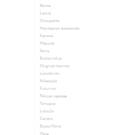
Reima
Lassie
Choupette
Наследник выжанова
Капика
Mayoral
Kerry
Button blue
Original marines
Loomknits
Nikastyle
Futurino
Pelican одежда
Тотошка
Loloclo
Сarters
Bossa Nova
Лель