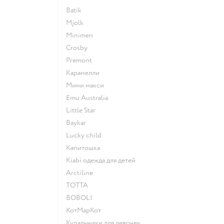
Batik
Mjolk
Minimen
Crosby
Premont
Карамелли
Мини макси
Emu Australia
Little Star
Baykar
Lucky child
Капитошка
Kiabi одежда для детей
Arctiline
ТОТТА
BOBOLI
КотМарКот
Купальники для девочек