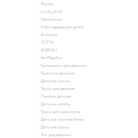
Baykar
Lucky child
Капитошка
Kiabi одежда для детей
Arctiline
ТОТТА
BOBOLI
КотМарКот
Купальники для девочек
Колготки детские
Детские носки
Трусы для девочек
Пижама детская
Детские халаты
Трусы для мальчиков
Детское нижнее белье
Детские трусы
Топ для девочки