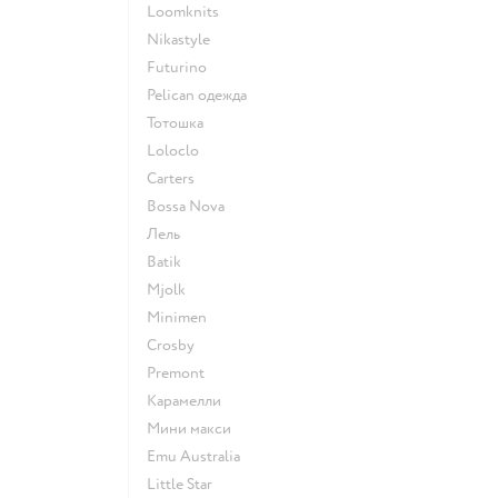
Loomknits
Nikastyle
Futurino
Pelican одежда
Тотошка
Loloclo
Сarters
Bossa Nova
Лель
Batik
Mjolk
Minimen
Crosby
Premont
Карамелли
Мини макси
Emu Australia
Little Star