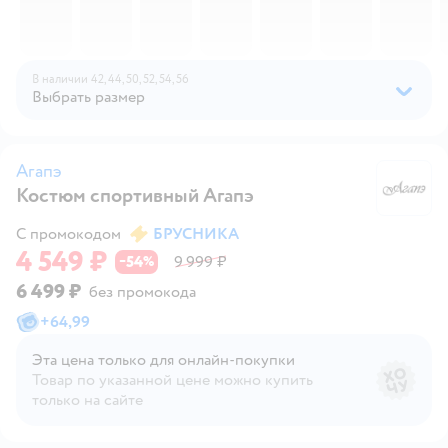
В наличии
42,
44,
50,
52,
54,
56
Выбрать размер
Агапэ
Костюм спортивный Агапэ
А
С промокодом
БРУСНИКА
4 549 ₽
54
9 999 ₽
−
%
6 499 ₽
без промокода
+
64,99
Эта цена только для онлайн‑покупки
Товар по указанной цене можно купить
только на сайте