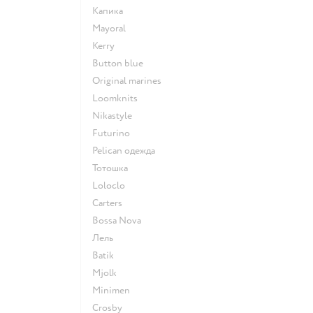
Капика
Mayoral
Kerry
Button blue
Original marines
Loomknits
Nikastyle
Futurino
Pelican одежда
Тотошка
Loloclo
Сarters
Bossa Nova
Лель
Batik
Mjolk
Minimen
Crosby