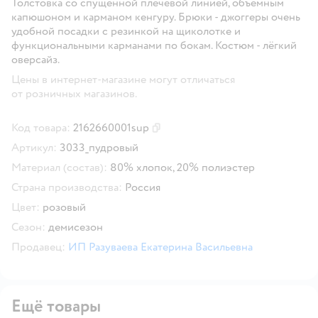
Толстовка со спущенной плечевой линией, объёмным
капюшоном и карманом кенгуру. Брюки - джоггеры очень
удобной посадки с резинкой на щиколотке и
функциональными карманами по бокам. Костюм - лёгкий
оверсайз.
Цены в интернет-магазине могут отличаться
от розничных магазинов.
Код товара:
2162660001sup
Скопировать код товара
Артикул:
3033_пудровый
Материал (состав):
80% хлопок, 20% полиэстер
Страна производства:
Россия
Цвет:
розовый
Сезон:
демисезон
Продавец:
ИП Разуваева Екатерина Васильевна
Ещё товары