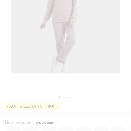
-30% по коду БРУСНИКА
Цвет модели
:
пудровый
4017765
6179530
6179529
4573061
6106387
4573052
4