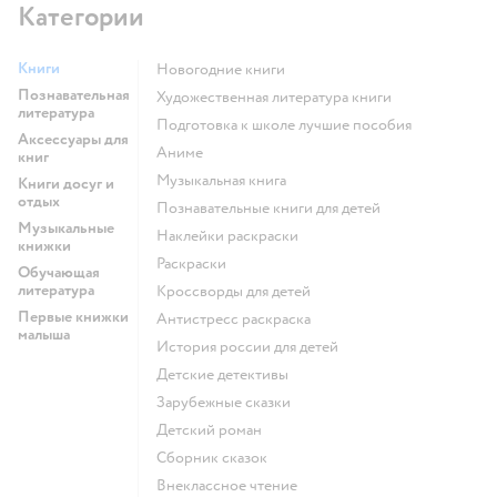
Категории
Книги
новогодние книги
Познавательная
художественная литература книги
литература
подготовка к школе лучшие пособия
Аксессуары для
Аниме
книг
музыкальная книга
Книги досуг и
отдых
познавательные книги для детей
Музыкальные
наклейки раскраски
книжки
раскраски
Обучающая
литература
кроссворды для детей
Первые книжки
антистресс раскраска
малыша
история россии для детей
детские детективы
зарубежные сказки
детский роман
сборник сказок
внеклассное чтение