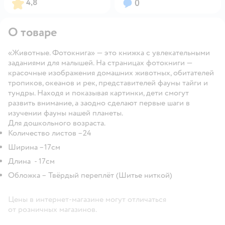
Рейтинг:
Вопросов:
4,8
0
О товаре
«Животные. Фотокнига» — это книжка с увлекательными
заданиями для малышей. На страницах фотокниги —
красочные изображения домашних животных, обитателей
тропиков, океанов и рек, представителей фауны тайги и
тундры. Находя и показывая картинки, дети смогут
развить внимание, а заодно сделают первые шаги в
изучении фауны нашей планеты.
Для дошкольного возраста.
Количество листов –24
Ширина –17см
Длина - 17см
Обложка – Твёрдый переплёт (Шитье ниткой)
Цены в интернет-магазине могут отличаться
от розничных магазинов.