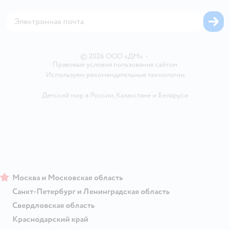
Сертификат АКИТ
Корм для собак
Горячая линия безопасности
Карта возврата
Обратная связь
Одежда для собак
Вакансии
Блог
Карта сайта
Ветаптека
Контакты
Магазины сети
© 2026 ООО «ДМ»
•
Правовые условия пользования сайтом
Используем рекомендательные технологии
Детский мир в России
,
Казахстане
и
Беларуси
Москва и Московская область
Санкт-Петербург и Ленинградская область
Свердловская область
Краснодарский край