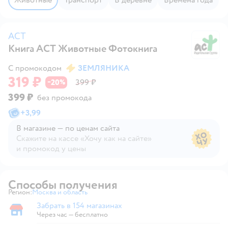
АСТ
Книга АСТ Животные Фотокнига
А
С промокодом
ЗЕМЛЯНИКА
319 ₽
20
399 ₽
−
%
399 ₽
без промокода
+
3,99
В магазине — по ценам сайта
Скажите на кассе «Хочу как на сайте»
и промокод у цены
В магазине — по ценам сайта
Способы получения
Регион:
Москва и область
Выбор адреса доставки.
Забрать в 154 магазинах
Забрать в магазине
Через час — бесплатно