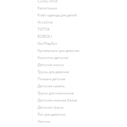
Lucky child
Капитошка
Kiabi одежда для детей
Arctiline
ТОТТА
BOBOLI
КотМарКот
Купальники для девочек
Колготки детские
Детские носки
Трусы для девочек
Пижама детская
Детские халаты
Трусы для мальчиков
Детское нижнее белье
Детские трусы
Топ для девочки
Чепчик