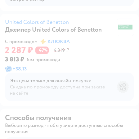
United Colors of Benetton
Джемпер United Colors of Benetton
Un
С промокодом
КЛЮКВА
2 287 ₽
47
4 319 ₽
−
%
3 813 ₽
без промокода
+
38,13
Эта цена только для онлайн‑покупки
Скидка по промокоду доступна при заказе
на сайте
Способы получения
Выберите размер, чтобы увидеть доступные способы
получения