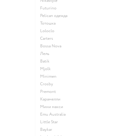
Nikastyle
Futurino
Pelican одежда
Тотошка
Loloclo
Сarters
Bossa Nova
Лель
Batik
Mjolk
Minimen
Crosby
Premont
Карамелли
Мини макси
Emu Australia
Little Star
Baykar