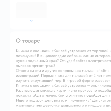
далее
О товаре
Книжка с окошками «Как всё устроено» от торговой 
почемучек! В энциклопедии собраны самые интересны
нужен подъёмный кран? Откуда берётся электричеств
пылесос прячет грязь?
Ответы на эти и другие вопросы ваш малыш найдёт в 
иллюстраций. Первая книга для малышей от 2 лет по
изучить окружающий мир. В игровой форме разовьет в
Книжка с окошками «Как всё устроено» — энциклопе
Развивающая книжка с картинками прекрасно подойде
покажи, найди отличия. Книга отлично подойдет для 
Ищете подарок для сына или племянника? Детская э
мальчишку или девчонку дошкольного и младшего шко