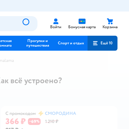
Войти
Бонусная карта
Корзина
етская
Прогулки и
Спорт и отдых
Ещё 10
омната
путешествия
malama
ак всё устроено?
С промокодом
СМОРОДИНА
366 ₽
69
1 210 ₽
−
%