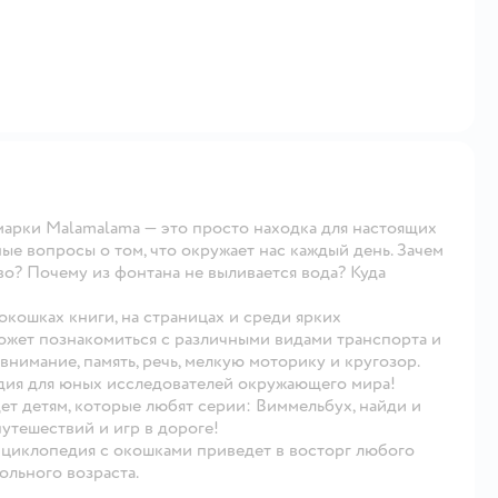
марки Malamalama — это просто находка для настоящих
е вопросы о том, что окружает нас каждый день. Зачем
о? Почему из фонтана не выливается вода? Куда
окошках книги, на страницах и среди ярких
может познакомиться с различными видами транспорта и
нимание, память, речь, мелкую моторику и кругозор.
дия для юных исследователей окружающего мира!
т детям, которые любят серии: Виммельбух, найди и
путешествий и игр в дороге!
нциклопедия с окошками приведет в восторг любого
льного возраста.