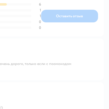
6
1
1
Оставить отзыв
0
0
-очень дорого, только если с поомокодом
!)