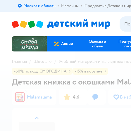
Москва и область
Магазины
Продавать в Детском ми
Выбор адреса доставки.
Одежда и
Подгу
Акции
обувь
гиг
Главная
Школа
Учебный материал и наглядные по
-60% по коду СМОРОДИНА
-15% в корзине
Детская книжка с окошками Mal
Malamalama
4,6
·
В из
назад