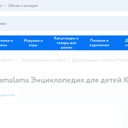
ре
Обмен и возврат
Канцтовары и
зники и
Игрушки и
Питание и
Д
товары для
иена
игры
кормление
к
школы
собия
Дошкольные пособия
Дошкольные пособия Mala
amalama Энциклопедия для детей К
бранное