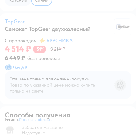
TopGear
Самокат TopGear двухколесный
T
С промокодом
БРУСНИКА
4 514 ₽
51
9 214 ₽
−
%
6 449 ₽
без промокода
+
64,49
Эта цена только для онлайн‑покупки
Товар по указанной цене можно купить
только на сайте
Способы получения
Регион:
Москва и область
Выбор адреса доставки.
Забрать в магазине
Недоступно