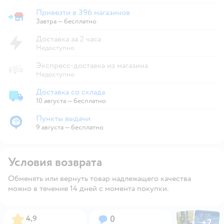
Привезти в 396 магазинов
Привезти в магазин
Завтра
—
бесплатно
Доставка за 2 часа
Недоступно
Экспресс-доставка из магазина
Недоступно
Доставка со склада
Доставка со склада
10 августа
—
бесплатно
Пункты выдачи
Пункты выдачи
9 августа
—
бесплатно
Условия возврата
Обменять или вернуть товар надлежащего качества
можно в течение 14 дней с момента покупки.
Фото пользов
Фото по
Рейтинг:
Вопросов:
4,9
0
+
2