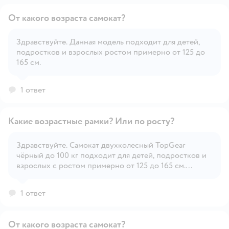
От какого возраста самокат?
Здравствуйте. Данная модель подходит для детей,
подростков и взрослых ростом примерно от 125 до
Открыть вопрос
165 см.
1 ответ
Какие возрастные рамки? Или по росту?
Здравствуйте. Самокат двухколесный TopGear
чёрный до 100 кг подходит для детей, подростков и
Открыть вопрос
взрослых с ростом примерно от 125 до 165 см.
Возрастные рамки зависят от роста и навыков
пользователя, но обычно такие самокаты подходят
1 ответ
для пользователей от 8 лет и старше.
От какого возраста самокат?