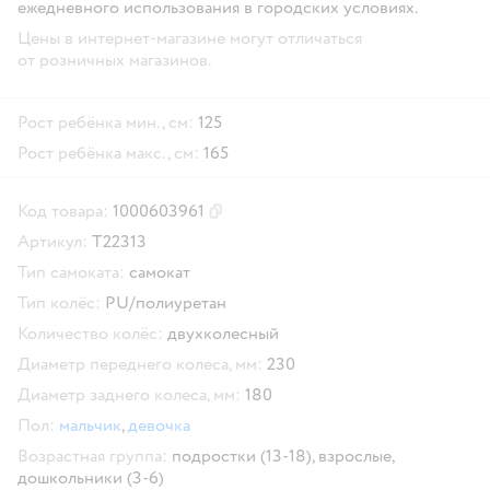
ежедневного использования в городских условиях.
Цены в интернет-магазине могут отличаться
от розничных магазинов.
Рост ребёнка мин., см:
125
Рост ребёнка макс., см:
165
Код товара:
1000603961
Скопировать код товара
Артикул:
Т22313
Тип самоката:
самокат
Тип колёс:
PU/полиуретан
Количество колёс:
двухколесный
Диаметр переднего колеса, мм:
230
Диаметр заднего колеса, мм:
180
Пол:
мальчик
,
девочка
Возрастная группа:
подростки (13-18),
взрослые,
дошкольники (3-6)