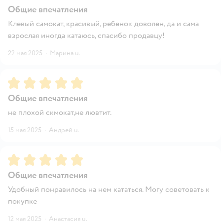
Общие впечатления
Клевый самокат, красивый, ребенок доволен, да и сама
взрослая иногда катаюсь, спасибо продавцу!
22 мая 2025
·
Марина u.
Рейтинг:
5
Общие впечатления
не плохой скмокат,не лювтит.
15 мая 2025
·
Андрей u.
Рейтинг:
5
Общие впечатления
Удобный понравилось на нем кататься. Могу советовать к
покупке
12 мая 2025
·
Анастасия u.