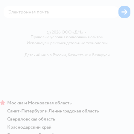
Корм для собак
Горячая линия безопасности
Карта возврата
Обратная связь
Одежда для собак
Вакансии
Блог
Карта сайта
Ветаптека
Контакты
Магазины сети
© 2026 ООО «ДМ»
•
Правовые условия пользования сайтом
Используем рекомендательные технологии
Детский мир в России
,
Казахстане
и
Беларуси
Москва и Московская область
Санкт-Петербург и Ленинградская область
Свердловская область
Краснодарский край