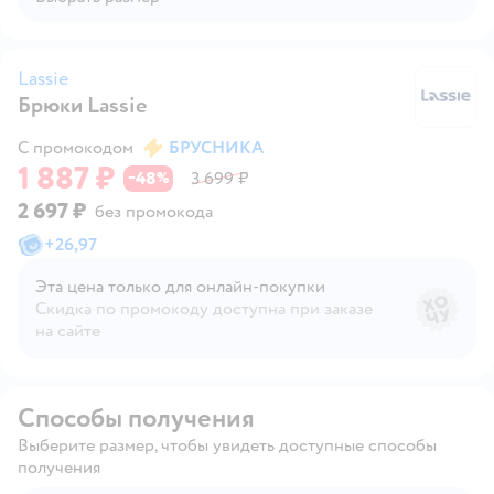
Lassie
Брюки Lassie
La
С промокодом
БРУСНИКА
1 887 ₽
48
3 699 ₽
−
%
2 697 ₽
без промокода
+
26,97
Эта цена только для онлайн‑покупки
Скидка по промокоду доступна при заказе
на сайте
Способы получения
Выберите размер, чтобы увидеть доступные способы
получения