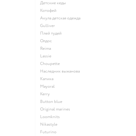
Детские кеды
Котофей
Акула детская одежда
Gulliver
Плей тудей
Олдос
Reima
Lassie
Choupette
Наследник выжанова
Капика
Mayoral
Kerry
Button blue
Original marines
Loomknits
Nikastyle
Futurino