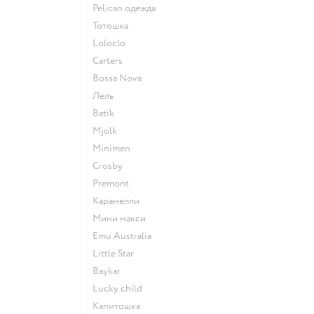
Pelican одежда
Тотошка
Loloclo
Сarters
Bossa Nova
Лель
Batik
Mjolk
Minimen
Crosby
Premont
Карамелли
Мини макси
Emu Australia
Little Star
Baykar
Lucky child
Капитошка