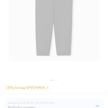
-30% по коду БРУСНИКА
В наличии
92,
98,
104,
110,
116,
122,
128
Выбрать размер