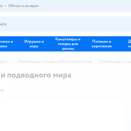
ре
Обмен и возврат
Канцтовары и
зники и
Игрушки и
Питание и
Д
товары для
иена
игры
кормление
к
школы
урки
Животные, птицы, рыбы и рептилии
Животные, птиц
ли подводного мира
ое