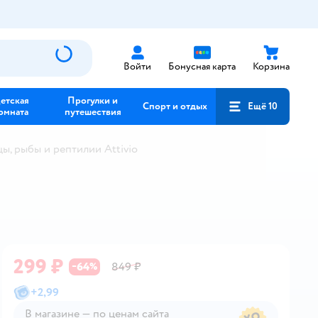
Войти
Бонусная карта
Корзина
етская
Прогулки и
Спорт и отдых
Ещё 10
омната
путешествия
ы, рыбы и рептилии Attivio
299 ₽
64
849 ₽
−
%
+
2,99
В магазине — по ценам сайта