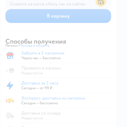
Скажите на кассе «Хочу как на сайте»
В магазине — по ценам сайта
В корзину
Способы получения
Регион:
Москва и область
Выбор адреса доставки.
Забрать в 2 магазинах
Забрать в магазине
Через час — бесплатно
Привезти в магазин
Недоступно
Доставка за 2 часа
Доставка за 2 часа
Сегодня
—
от 99 ₽
Экспресс-доставка из магазина
Экспресс-доставка из магазина
Сегодня
—
бесплатно
Доставка со склада
Недоступно