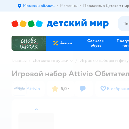
Москва и область
Магазины
Продавать в Детском ми
Выбор адреса доставки.
Одежда и
Подгу
Акции
обувь
гиг
Главная
Детские игрушки
Игровые наборы и фиг
Игровой набор Attivio Обитате
Attivio
5,0
·
В избранн
назад