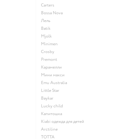
Сarters
Bossa Nova
Лель
Batik
Mjolk
Minimen
Crosby
Premont
Карамелли
Мини макси
Emu Australia
Little Star
Baykar
Lucky child
Капитошка
Kiabi одежда для детей
Arctiline
ТОТТА