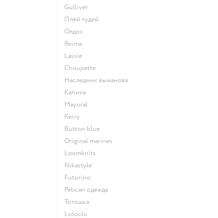
Gulliver
Плей тудей
Олдос
Reima
Lassie
Choupette
Наследник выжанова
Капика
Mayoral
Kerry
Button blue
Original marines
Loomknits
Nikastyle
Futurino
Pelican одежда
Тотошка
Loloclo