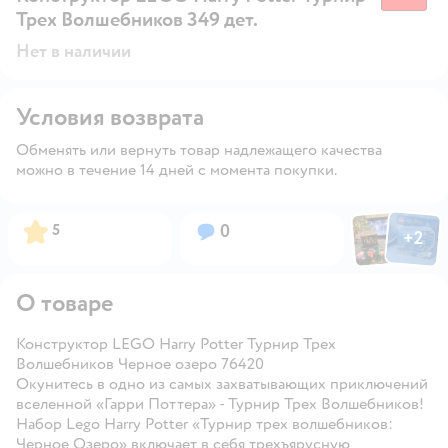
Трех Волшебников 349 дет.
Нет в наличии
Условия возврата
Обменять или вернуть товар надлежащего качества
можно в течение 14 дней с момента покупки.
Фото пользов
Фото по
Рейтинг:
Вопросов:
5
0
+
2
Открыть
О товаре
Конструктор LEGO Harry Potter Турнир Трех
Волшебников Черное озеро 76420
Окунитесь в одно из самых захватывающих приключений
вселенной «Гарри Поттера» - Турнир Трех Волшебников!
Набор Lego Harry Potter «Турнир трех волшебников:
Черное Озеро» включает в себя трехъярусную