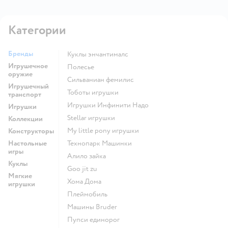
Категории
Бренды
Куклы энчантималс
Игрушечное
Полесье
оружие
Сильваниан фемилис
Игрушечный
Тоботы игрушки
транспорт
Игрушки Инфинити Надо
Игрушки
Stellar игрушки
Коллекции
my little pony игрушки
Конструкторы
Настольные
Технопарк Машинки
игры
Алило зайка
Куклы
Goo jit zu
Мягкие
Хома Дома
игрушки
Плеймобиль
Машины Bruder
Пупси единорог