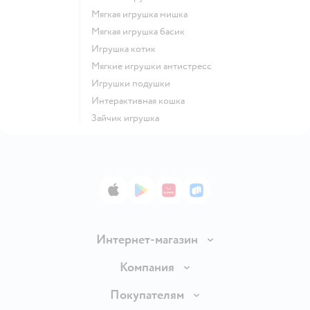
Мягкая игрушка мишка
Мягкая игрушка басик
Игрушка котик
Мягкие игрушки антистресс
Игрушки подушки
Интерактивная кошка
Зайчик игрушка
App Store
Google Play
AppGallery
RuStore
Интернет-магазин
Доставка и оплата
Компания
Продавать в Детском мире
О компании
Покупателям
Обмен и возврат товара