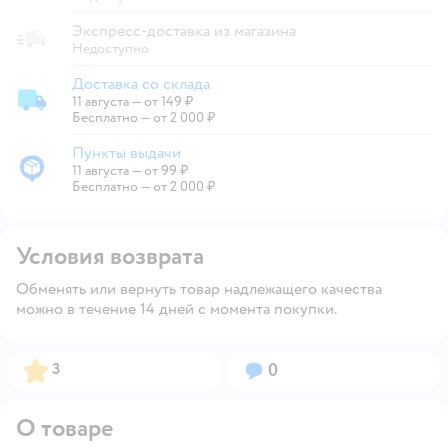
Экспресс-доставка из магазина
Недоступно
Доставка со склада
11 августа
—
от 149 ₽
Доставка со склада
Бесплатно — от 2 000 ₽
Пункты выдачи
11 августа
—
от 99 ₽
Пункты выдачи
Бесплатно — от 2 000 ₽
Условия возврата
Обменять или вернуть товар надлежащего качества
можно в течение 14 дней с момента покупки.
Рейтинг:
Вопросов:
3
0
О товаре