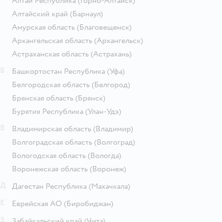
Алтай Республика
(Горно-Алтайск)
Алтайский край
(Барнаул)
Амурская область
(Благовещенск)
Архангельская область
(Архангельск)
Астраханская область
(Астрахань)
Б
Башкортостан Республика
(Уфа)
Белгородская область
(Белгород)
Брянская область
(Брянск)
Бурятия Республика
(Улан-Удэ)
В
Владимирская область
(Владимир)
Волгоградская область
(Волгоград)
Вологодская область
(Вологда)
Воронежская область
(Воронеж)
Д
Дагестан Республика
(Махачкала)
Е
Еврейская АО
(Биробиджан)
З
Забайкальский край
(Чита)