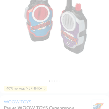
-10% по коду ЧЕРНИКА
WOOW TOYS
Рация WOOW TOYS Супергерои
W