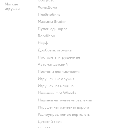
Goo jit zu
Мягкие
Хома Дома
игрушки
Плеймобиль
Машины Bruder
Пупси единорог
Bondibon
Нерф
Дробовик игрушка
Пистолеты игрушечные
Автомат детский
Пистоны для пистолета
Игрушечные оружия
Игрушечная машина
Машинки Hot Wheels
Машины на пульте управления
Игрушечная железная дорога
Радиоуправляемые вертолеты
Детский трек