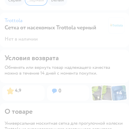
Trottola
Сетка от насекомых Trottola черный
Tr
Нет в наличии
Условия возврата
Обменять или вернуть товар надлежащего качества
можно в течение 14 дней с момента покупки.
Фото по
Фото пользовател
Фото пользо
Рейтинг:
Вопросов:
4,9
0
+
4
Открыть га
О товаре
Универсальная москитная сетка для прогулочной коляски
Trottola из гипоаллергенного эластичного сетчатого