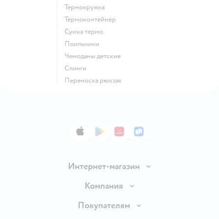
Термокружка
Термоконтейнер
Сумка термо
Поильники
Чемоданы детские
Слинги
Переноска рюкзак
App Store
Google Play
AppGallery
RuStore
Интернет-магазин
Доставка и оплата
Компания
Продавать в Детском мире
О компании
Покупателям
Обмен и возврат товара
Раскрытие информации