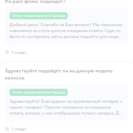
На рант флекс подойдет?
настроения! С Уважением, бренд Trottola!
Ответ представителя бренда
Добрый день! Спасибо за Ваш вопрос! Мы приносим
Открыть вопрос
извинения за столь долгое ожидание ответа. Судя по
фото из интернета, сетка должна подойти для модели
Вашей коляски с прогулочным блоком, но мы
рекомендуем обязательную примерку! Пожалуйста,
1 ответ
сохраняйте упаковку и этикетки! Мы желаем Вам
только удачных покупок и отличного настроения! С
Уважением, бренд Trottola!
Здравствуйте подойдёт ли на данную модель
коляски
Ответ представителя бренда
Здравствуйте! Благодарим за проявленный интерес к
Открыть вопрос
нашим товарам! Просим прощения за ожидание
ответа, вопрос у нас отобразился только сегодня. Да,
судя по информации с интернет-магазина, на вашу
модель коляски москитная сетка должна подойти
1 ответ
хорошо, но мы все равно рекомендуем