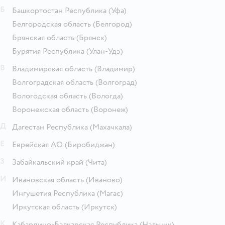
Б
Башкортостан Республика
(Уфа)
Белгородская область
(Белгород)
Брянская область
(Брянск)
Бурятия Республика
(Улан-Удэ)
В
Владимирская область
(Владимир)
Волгоградская область
(Волгоград)
Вологодская область
(Вологда)
Воронежская область
(Воронеж)
Д
Дагестан Республика
(Махачкала)
Е
Еврейская АО
(Биробиджан)
З
Забайкальский край
(Чита)
И
Ивановская область
(Иваново)
Ингушетия Республика
(Магас)
Иркутская область
(Иркутск)
К
Кабардино-Балкарская Республика
(Нальчик)