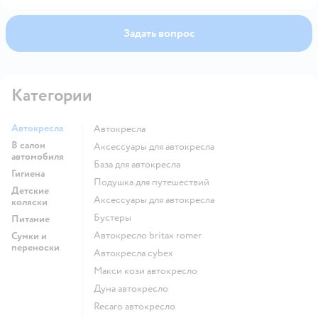
обьязательную примерку, так как конструктив всех
колясок учесть невозможно. Обратите свое
Задать вопрос
внимание на один момент, этот артикул немного
необычной формы. Сеточку необходимо
фиксировать за раму около основания купола справа
и слева, тогда верхняя резиночка (она длиннее)
Категории
пойдёт по краю купола. Снизу можно зафиксировать
пуговицы-клеванты вокруг оснований передних
колес.Желаем Вам только удачных покупок и
Автокресла
Автокресла
отличного настроения!)
В салон
Аксессуары для автокресла
автомобиля
База для автокресла
Гигиена
Подушка для путешествий
Детские
Аксессуары для автокресла
коляски
Бустеры
Питание
Автокресло britax romer
Сумки и
переноски
Автокресла cybex
Макси кози автокресло
Дуна автокресло
Recaro автокресло