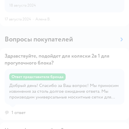
18 августа 2024
17 августа 2024
·
Алена В.
Вопросы покупателей
Здравствуйте, подойдет для коляски 2в 1 для
прогулочного блока?
Ответ представителя бренда
Добрый день! Спасибо за Ваш вопрос! Мы приносим
Открыть вопрос
извинения за столь долгое ожидание ответа. Мы
производим универсальные москитные сетки для
колясок, они подходят для большинства моделей.
Для точного ответа нам необходимы точные названия
1 ответ
фирмы производителя и модели Вашей коляски. Мы в
любом случае рекомендуем примерку! Мы желаем
Вам только удачных покупок и отличного