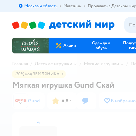
Москва и область
Магазины
Продавать в Детском ми
Выбор адреса доставки.
Одежда и
Подгу
Акции
обувь
гиг
Главная
Детские игрушки
Мягкие игрушки
Пе
-20% код ЗЕМЛЯНИКА
Мягкая игрушка Gund Скай
Gund
4,8
·
В избранно
назад