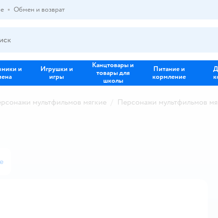
ре
Обмен и возврат
Канцтовары и
зники и
Игрушки и
Питание и
Д
товары для
иена
игры
кормление
к
школы
рсонажи мультфильмов мягкие
Персонажи мультфильмов мя
е