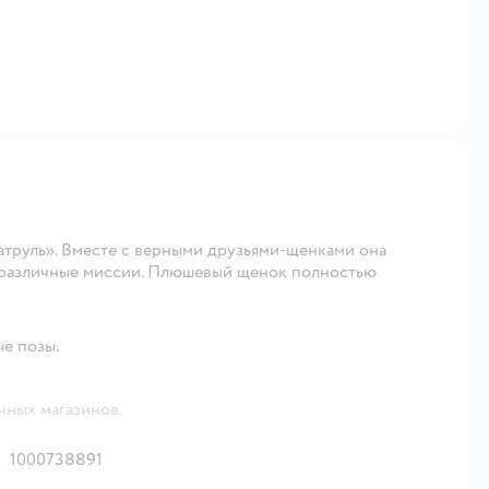
атруль». Вместе с верными друзьями-щенками она
т различные миссии. Плюшевый щенок полностью
е позы.
чных магазинов.
1000738891