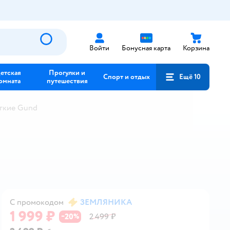
Войти
Бонусная карта
Корзина
етская
Прогулки и
Спорт и отдых
Ещё 10
омната
путешествия
гкие Gund
С промокодом
ЗЕМЛЯНИКА
1 999 ₽
20
2 499 ₽
−
%