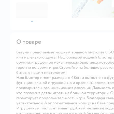
далее
О товаре
Базуми представляет мощный водяной пистолет с Б
или маленького друга! Наш большой водный бластер 
оружие, игрушечное механическая брызгалка, которо
героями во время игры. Стреляйте на большие расст
битвы с нашим пистолетом!
Наш бластер имеет размеры в 48см и выполнен в футу
функциональной игрушкой, но и красивым элементом 
предварительного накачивания давления. Дальность с
что позволит детям играть на большой территории. О
гарантирует продолжительность игры. Благодаря съем
увлекательной. А уплотнительное кольцо на баке пр
Игрушечный пистолет имеет удобный механизм подачи
что позволяет вам наслаждаться игрой без необходим