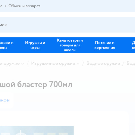
ре
Обмен и возврат
Канцтовары и
зники и
Игрушки и
Питание и
Д
товары для
иена
игры
кормление
к
школы
и оружие
Игрушечное оружие
Водное оружие
Вод
шой бластер 700мл
нное