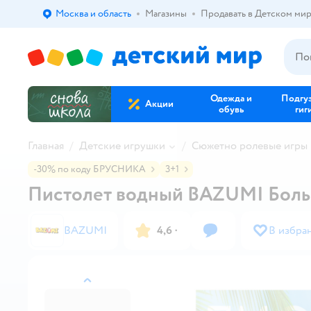
Москва и область
Магазины
Продавать в Детском ми
Выбор адреса доставки.
Одежда и
Подгу
Акции
обувь
гиг
Главная
Детские игрушки
Сюжетно ролевые игры 
-30% по коду БРУСНИКА
3+1
Пистолет водный BAZUMI Боль
BAZUMI
4,6
·
В избра
назад