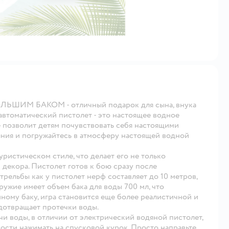
ОЛЬШИМ БАКОМ - отличный подарок для сына, внука
автоматический пистолет - это настоящее водное
е позволит детям почувствовать себя настоящими
ояния и погружайтесь в атмосферу настоящей водной
ристическом стиле, что делает его не только
декора. Пистолет готов к бою сразу после
трельбы как у пистолет нерф составляет до 10 метров,
ружие имеет объем бака для воды 700 мл, что
ному баку, игра становится еще более реалистичной и
едотвращает протечки воды.
 воды, в отличии от электрический водяной пистолет,
ости нажимать на спусковой курок. Просто направьте,