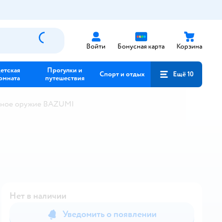
Войти
Бонусная карта
Корзина
етская
Прогулки и
Спорт и отдых
Ещё 10
омната
путешествия
ное оружие BAZUMI
Нет в наличии
Уведомить о появлении