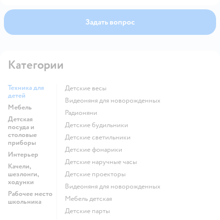
Задать вопрос
Категории
Техника для
Детские весы
детей
Видеоняня для новорожденных
Мебель
Радионяни
Детская
Детские будильники
посуда и
столовые
Детские светильники
приборы
Детские фонарики
Интерьер
Детские наручные часы
Качели,
шезлонги,
Детские проекторы
ходунки
Видеоняня для новорожденных
Рабочее место
Мебель детская
школьника
Детские парты