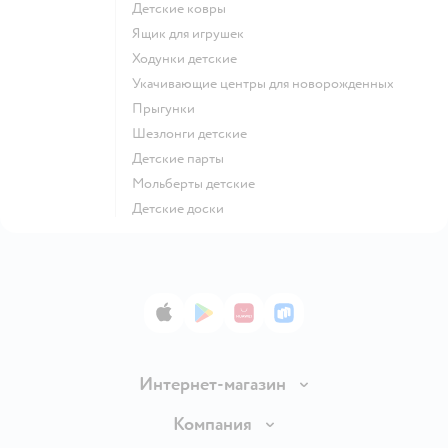
Детские ковры
Ящик для игрушек
Ходунки детские
Укачивающие центры для новорожденных
Прыгунки
Шезлонги детские
Детские парты
Мольберты детские
Детские доски
App Store
Google Play
AppGallery
RuStore
Интернет-магазин
Доставка и оплата
Компания