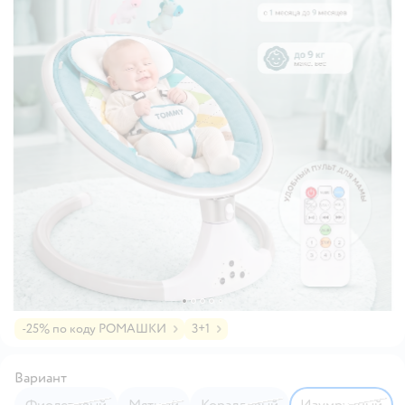
-25% по коду РОМАШКИ
3+1
Вариант
Фиолетовый
Мятный
Коралловый
Изумрудный