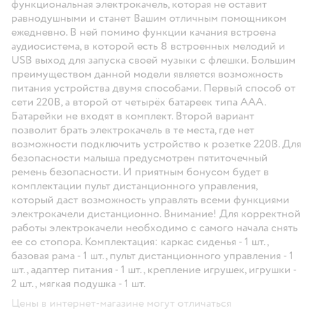
функциональная электрокачель, которая не оставит
равнодушными и станет Вашим отличным помощником
ежедневно. В ней помимо функции качания встроена
аудиосистема, в которой есть 8 встроенных мелодий и
USB выход для запуска своей музыки с флешки. Большим
преимуществом данной модели является возможность
питания устройства двумя способами. Первый способ от
сети 220В, а второй от четырёх батареек типа ААА.
Батарейки не входят в комплект. Второй вариант
позволит брать электрокачель в те места, где нет
возможности подключить устройство к розетке 220В. Для
безопасности малыша предусмотрен пятиточечный
ремень безопасности. И приятным бонусом будет в
комплектации пульт дистанционного управления,
который даст возможность управлять всеми функциями
электрокачели дистанционно. Внимание! Для корректной
работы электрокачели необходимо с самого начала снять
ее со стопора. Комплектация: каркас сиденья - 1 шт.,
базовая рама - 1 шт., пульт дистанционного управления - 1
шт., адаптер питания - 1 шт. , крепление игрушек, игрушки -
2 шт., мягкая подушка - 1 шт.
Цены в интернет-магазине могут отличаться