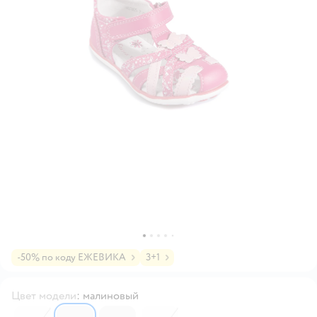
-50% по коду ЕЖЕВИКА
3+1
Цвет модели
:
малиновый
6194886
6194887
6238076
6194888