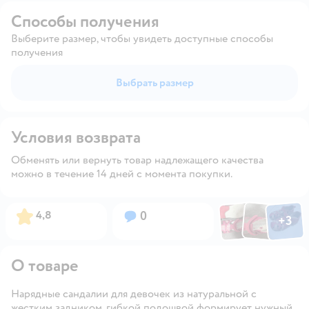
Способы получения
Выберите размер, чтобы увидеть доступные способы
получения
Выбрать размер
Условия возврата
Обменять или вернуть товар надлежащего качества
можно в течение 14 дней с момента покупки.
Фото по
Фото пользовател
Фото пользо
Рейтинг:
Вопросов:
4,8
0
+
3
Открыть га
О товаре
Нарядные сандалии для девочек из натуральной с
жестким задником, гибкой подошвой формирует нужный