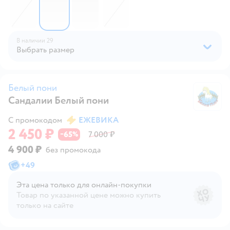
В наличии
29
Выбрать размер
Белый пони
Сандалии Белый пони
Б
С промокодом
ЕЖЕВИКА
2 450 ₽
65
7 000 ₽
−
%
4 900 ₽
без промокода
+
49
Эта цена только для онлайн‑покупки
Товар по указанной цене можно купить
только на сайте