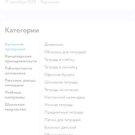
17 сентября 2025
·
Вероника
Категории
Бумажная
Дневники
продукция
Обложки для тетрадей
Канцелярские
Тетрадь в клетку
принадлежности
Тетрадь в линейку
Рабочее место
школьника
Офисная бумага
Рюкзаки, ранцы,
Школьная тетрадь
чемоданы
Тетрадь на кольцах
Учебные
материалы
Настенный календарь
Школьное
Нотная тетрадь
творчество
Предметные тетради
Папки для тетрадей
Блокнот детский
Общие тетради