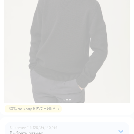
-30% по коду БРУСНИКА
В наличии
116,
128,
134,
140,
146
Выбрать размер