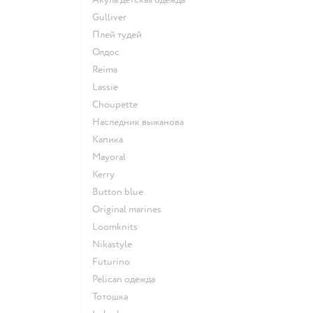
Gulliver
Плей тудей
Олдос
Reima
Lassie
Choupette
Наследник выжанова
Капика
Mayoral
Kerry
Button blue
Original marines
Loomknits
Nikastyle
Futurino
Pelican одежда
Тотошка