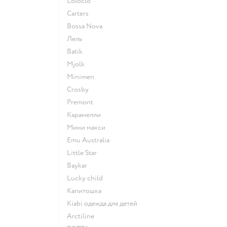
Loloclo
Сarters
Bossa Nova
Лель
Batik
Mjolk
Minimen
Crosby
Premont
Карамелли
Мини макси
Emu Australia
Little Star
Baykar
Lucky child
Капитошка
Kiabi одежда для детей
Arctiline