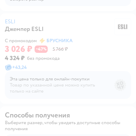
ESLI
Джемпер ESLI
ES
С промокодом
БРУСНИКА
3 026 ₽
47
5 766 ₽
−
%
4 324 ₽
без промокода
+
43,24
Эта цена только для онлайн‑покупки
Товар по указанной цене можно купить
только на сайте
Способы получения
Выберите размер, чтобы увидеть доступные способы
получения