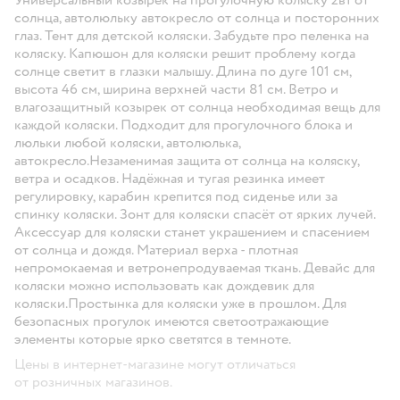
солнца, автолюльку автокресло от солнца и посторонних
глаз. Тент для детской коляски. Забудьте про пеленка на
коляску. Капюшон для коляски решит проблему когда
солнце светит в глазки малышу. Длина по дуге 101 см,
высота 46 см, ширина верхней части 81 см. Ветро и
влагозащитный козырек от солнца необходимая вещь для
каждой коляски. Подходит для прогулочного блока и
люльки любой коляски, автолюлька,
автокресло.Незаменимая защита от солнца на коляску,
ветра и осадков. Надёжная и тугая резинка имеет
регулировку, карабин крепится под сиденье или за
спинку коляски. Зонт для коляски спасёт от ярких лучей.
Аксессуар для коляски станет украшением и спасением
от солнца и дождя. Материал верха - плотная
непромокаемая и ветронепродуваемая ткань. Девайс для
коляски можно использовать как дождевик для
коляски.Простынка для коляски уже в прошлом. Для
безопасных прогулок имеются светоотражающие
элементы которые ярко светятся в темноте.
Цены в интернет-магазине могут отличаться
от розничных магазинов.