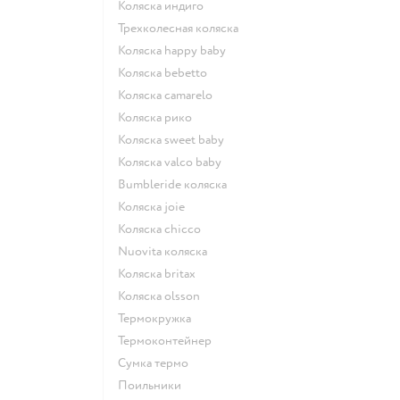
Коляска индиго
Трехколесная коляска
Коляска happy baby
Коляска bebetto
Коляска camarelo
Коляска рико
Коляска sweet baby
Коляска valco baby
Bumbleride коляска
Коляска joie
Коляска chicco
Nuovita коляска
Коляска britax
Коляска olsson
Термокружка
Термоконтейнер
Сумка термо
Поильники