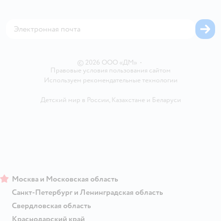
Аренда торговых помещений
Оплата Мокка
Сертификат АКИТ
Корм для собак
Горячая линия безопасности
Карта возврата
Обратная связь
Одежда для собак
Вакансии
Блог
Карта сайта
Ветаптека
Контакты
Магазины сети
© 2026 ООО «ДМ»
•
Правовые условия пользования сайтом
Используем рекомендательные технологии
Детский мир в России
,
Казахстане
и
Беларуси
Москва и Московская область
Санкт-Петербург и Ленинградская область
Свердловская область
Краснодарский край