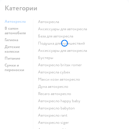
Категории
Автокресла
Автокресла
В салон
Аксессуары для автокресла
автомобиля
База для автокресла
Гигиена
Подушка для путешествий
Детские
Аксессуары для автокресла
коляски
Бустеры
Питание
Автокресло britax romer
Сумки и
переноски
Автокресла cybex
Макси кози автокресло
Дуна автокресло
Recaro автокресло
Автокресло happy baby
Автокресло babyton
Автокресло rant
Автокресло siger