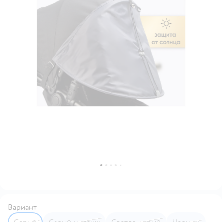
Вариант
Серый
Серый_меланж
Светло_серый
Черный