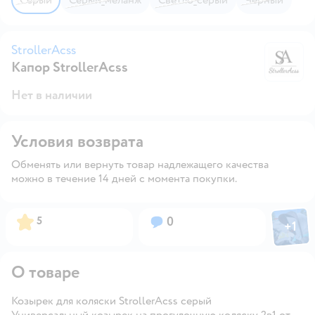
StrollerAcss
Капор StrollerAcss
St
Нет в наличии
Условия возврата
Обменять или вернуть товар надлежащего качества
можно в течение 14 дней с момента покупки.
Фото пол
Рейтинг:
Вопросов:
5
0
+
1
Откры
О товаре
Козырек для коляски StrollerAcss серый
Универсальный козырек на прогулочную коляску 2в1 от