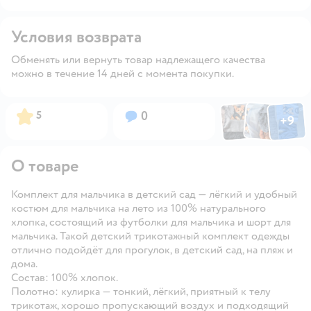
Условия возврата
Обменять или вернуть товар надлежащего качества
можно в течение 14 дней с момента покупки.
Фото по
Фото пользовател
Фото пользо
Рейтинг:
Вопросов:
5
0
+
9
Открыть га
О товаре
Комплект для мальчика в детский сад — лёгкий и удобный
костюм для мальчика на лето из 100% натурального
хлопка, состоящий из футболки для мальчика и шорт для
мальчика. Такой детский трикотажный комплект одежды
отлично подойдёт для прогулок, в детский сад, на пляж и
дома.
Состав: 100% хлопок.
Полотно: кулирка — тонкий, лёгкий, приятный к телу
трикотаж, хорошо пропускающий воздух и подходящий