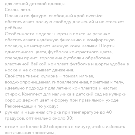
для летней детской одежды.
Сезон: лето.
Посадка по фигуре: свободный крой oversize
обеспечивает полную свободу движений и не стесняет
ребёнка.
Особенности модели: шорты в поясе на резинке
обеспечивают надёжную фиксацию и комфортную
посадку, не натирают нежную кожу малыша. Шорты
однотонного цвета, футболка контрастного цвета,
спереди принт; горловина футболки обработана
эластичной бейкой, комплект футболка и шорты удобен в
носке и не сковывает движения.
Свойства ткани: кулирка — тонкая, мягкая,
воздухопроницаемая, гипоаллергенная, приятная к телу,
идеально подходит для летних комплектов и частых
стирок. Комплект для мальчика в детский сад из кулирки
хорошо держит цвет и форму при правильном уходе.
Рекомендации по уходу:
ручная и машинная стирка при температуре до 40
градусов, оптимально около 30;
отжим не более 600 оборотов в минуту, чтобы избежать
вытягивания трикотажа;