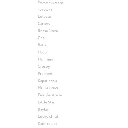
Pelican одежда
Тотошка
Loloclo
Сarters
Bossa Nova
Лель
Batik
Mjolk
Minimen
Crosby
Premont
Карамелли
Мини макси
Emu Australia
Little Star
Baykar
Lucky child
Капитошка