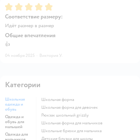
Рейтинг:
5
Соответствие размеру:
Идёт размер в размер
Общие впечатления
👍
04 ноября 2025
·
Виктория У.
Категории
Школьная
Школьная форма
одежда и
Школьная форма для девочек
обувь
Рюкзак школьный grizzly
Одежда и
обувь для
Школьная форма для мальчиков
малышей
Школьные брюки для мальчика
Одежда для
Детские блузки для школы
мальчиков