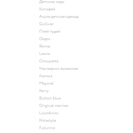
Детские кеды
Котофей
Акула детская одежда
Gulliver
Плей тудей
Олдос
Reima
Lassie
Choupette
Наследник выжанова
Капика
Mayoral
Kerry
Button blue
Original marines
Loomknits
Nikastyle
Futurino