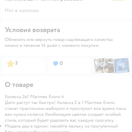
Нет в наличии
Условия возврата
Обменять или вернуть товар надлежащего качества
можно в течение 14 дней с момента покупки.
Фото по
Фото пользовател
Фото пользо
Рейтинг:
Вопросов:
5
0
+
5
Открыть га
О товаре
Коляска 2в1 Marimex Evoro 4
Дети растут так быстро! Коляска 2 в 1 Marimex Evoro
станет практичным выбором и прослужит все время, пока
вам нужна коляска. Комбинация цветов создает особый
стиль, который будет радовать вас каждую прогулку.
Модель два в одном: меняйте люльку на прогулочный
блок, когда ребенок подрастет.