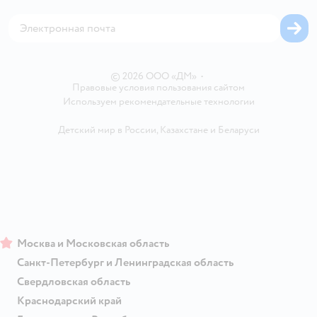
Корм для собак
Горячая линия безопасности
Карта возврата
Обратная связь
Одежда для собак
Вакансии
Блог
Карта сайта
Ветаптека
Контакты
Магазины сети
© 2026 ООО «ДМ»
•
Правовые условия пользования сайтом
Используем рекомендательные технологии
Детский мир в России
,
Казахстане
и
Беларуси
Москва и Московская область
Санкт-Петербург и Ленинградская область
Свердловская область
Краснодарский край