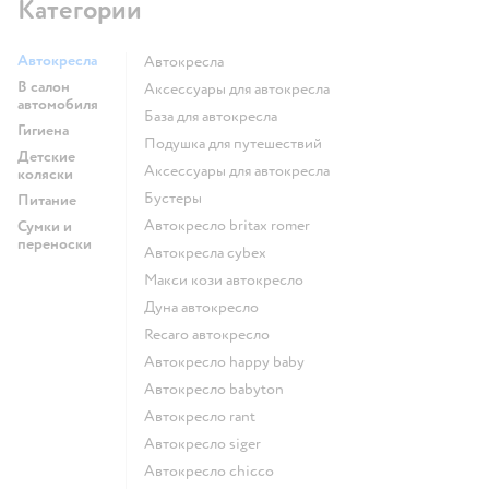
Категории
Автокресла
Автокресла
В салон
Аксессуары для автокресла
автомобиля
База для автокресла
Гигиена
Подушка для путешествий
Детские
Аксессуары для автокресла
коляски
Бустеры
Питание
Автокресло britax romer
Сумки и
переноски
Автокресла cybex
Макси кози автокресло
Дуна автокресло
Recaro автокресло
Автокресло happy baby
Автокресло babyton
Автокресло rant
Автокресло siger
Автокресло chicco