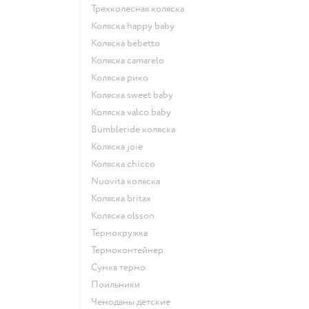
Трехколесная коляска
Коляска happy baby
Коляска bebetto
Коляска camarelo
Коляска рико
Коляска sweet baby
Коляска valco baby
Bumbleride коляска
Коляска joie
Коляска chicco
Nuovita коляска
Коляска britax
Коляска olsson
Термокружка
Термоконтейнер
Сумка термо
Поильники
Чемоданы детские