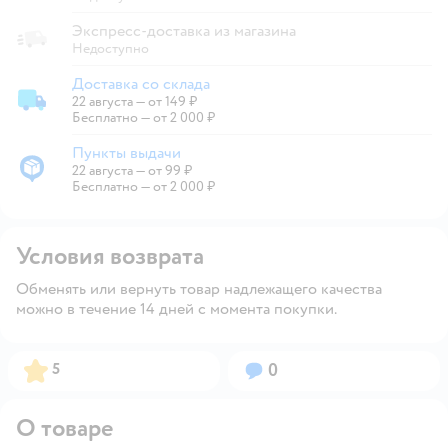
Экспресс-доставка из магазина
Недоступно
Доставка со склада
22 августа
—
от 149 ₽
Доставка со склада
Бесплатно — от 2 000 ₽
Пункты выдачи
22 августа
—
от 99 ₽
Пункты выдачи
Бесплатно — от 2 000 ₽
Условия возврата
Обменять или вернуть товар надлежащего качества
можно в течение 14 дней с момента покупки.
Рейтинг:
Вопросов:
5
0
О товаре