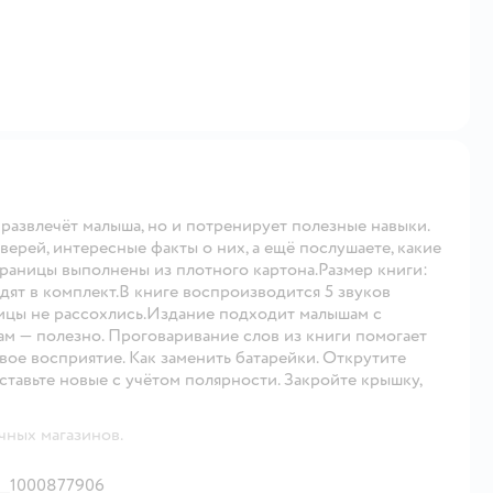
развлечёт малыша, но и потренирует полезные навыки.
верей, интересные факты о них, а ещё послушаете, какие
раницы выполнены из плотного картона.Размер книги:
одят в комплект.В книге воспроизводится 5 звуков
ницы не рассохлись.Издание подходит малышам с
ам — полезно. Проговаривание слов из книги помогает
вое восприятие. Как заменить батарейки. Открутите
вставьте новые с учётом полярности. Закройте крышку,
чных магазинов.
1000877906