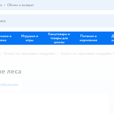
ре
Обмен и возврат
Канцтовары и
зники и
Игрушки и
Питание и
Д
товары для
иена
игры
кормление
к
школы
Книги со звуковым модулем
Книги со звуковым модулем 
е леса
избранное