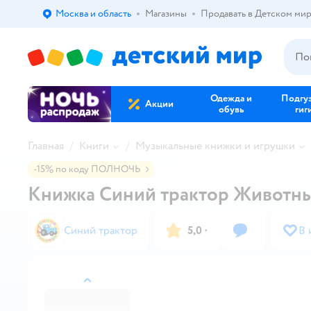
Москва и область
Магазины
Продавать в Детском ми
Выбор адреса доставки.
Одежда и
Подгу
Акции
обувь
гиг
Главная
Книги
Музыкальные книжки и игрушки
-15% по коду ПОЛНОЧЬ
Книжка Синий трактор Животны
Синий трактор
5,0
·
В 
назад