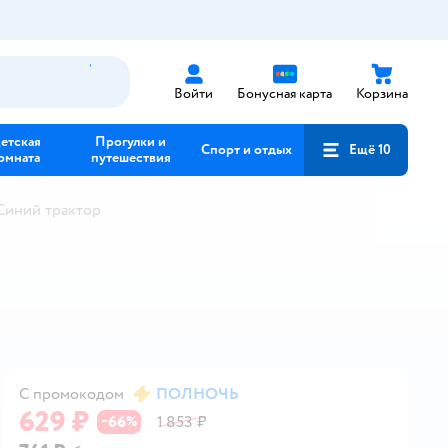
Войти
Бонусная карта
Корзина
етская
Прогулки и
Спорт и отдых
Ещё 10
омната
путешествия
Синий трактор
С промокодом
ПОЛНОЧЬ
629 ₽
66
1 853 ₽
−
%