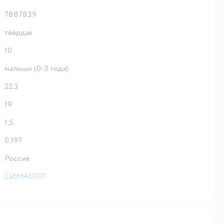
7887839
твёрдая
10
малыши (0-3 года)
22.3
19
1.5
0.197
Россия
СИМАОПТ