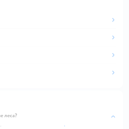
е леса?
.