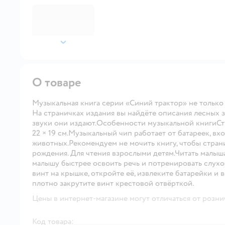
далее
О товаре
Музыкальная книга серии «Синий трактор» не только 
На страничках издания вы найдёте описания лесных з
звуки они издают.Особенности музыкальной книгиСт
22 × 19 см.Музыкальный чип работает от батареек, вх
животных.Рекомендуем не мочить книгу, чтобы стра
рождения. Для чтения взрослыми детям.Читать малыш
малышу быстрее освоить речь и потренировать слухо
винт на крышке, откройте её, извлеките батарейки и 
плотно закрутите винт крестовой отвёрткой.
Цены в интернет-магазине могут отличаться от розни
Код товара: