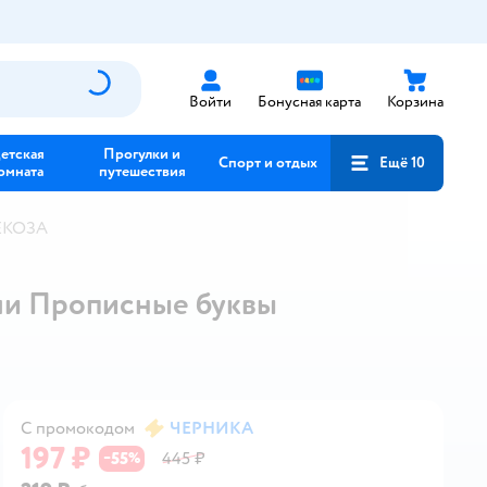
Войти
Бонусная карта
Корзина
етская
Прогулки и
Спорт и отдых
Ещё 10
омната
путешествия
ЕКОЗА
ми Прописные буквы
С промокодом
ЧЕРНИКА
197 ₽
55
445 ₽
−
%