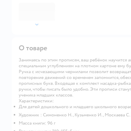
далее
О товаре
Занимаясь по этим прописям, ваш ребёнок научится а
специальным углублениям на плотном картоне ему бу
Ручка с исчезающими чернилами позволит возвращат
повторение движений со временем запомнится, обес
прописных букв. Входящая к комплект насадка-рыбк
ручки, чтобы писать было удобно. Эти прописи стан
ученика младших классов.
Характеристики:
Для детей дошкольного и младшего школьного возрас
Художник : Симоненко Н., Кузьменко И., Москаева С.
Масса книги: 96 г