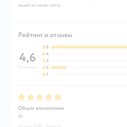
акций из меню сайта.
Рейтинг и отзывы
5
4,6
4
3
14 отзывов
2
1
Рейтинг:
5
Общие впечатления
👍
01 июня 2026
·
Эрмек И.