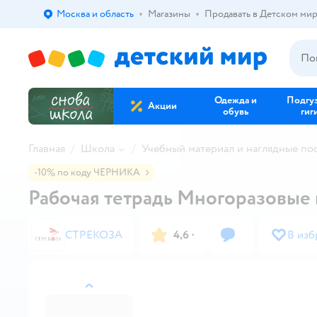
Москва и область
Магазины
Продавать в Детском ми
Выбор адреса доставки.
Одежда и
Подгу
Акции
обувь
гиг
Главная
Школа
Учебный материал и наглядные по
-10% по коду ЧЕРНИКА
Рабочая тетрадь Многоразовые
СТРЕКОЗА
4,6
·
В изб
назад