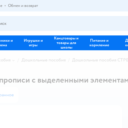
ре
Обмен и возврат
Канцтовары и
зники и
Игрушки и
Питание и
Д
товары для
иена
игры
кормление
к
школы
собия
Дошкольные пособия
Дошкольные пособия СТР
 прописи c выделенными элемента
ранное