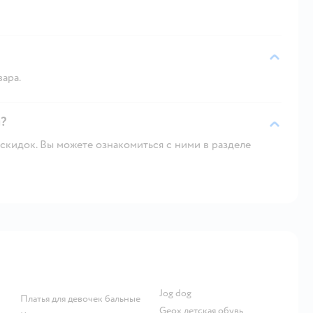
вара.
и?
скидок. Вы можете ознакомиться с ними в разделе
Jog dog
Платья для девочек бальные
Geox детская обувь