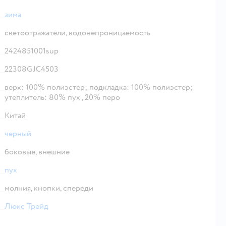
зима
светоотражатели,
водонепроницаемость
2424851001sup
22308GJC4503
верх: 100% полиэстер; подкладка: 100% полиэстер;
утеплитель: 80% пух , 20% перо
Китай
черный
боковые,
внешние
пух
молния,
кнопки,
спереди
Люкс Трейд