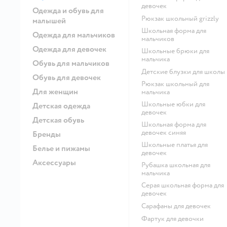
девочек
Одежда и обувь для
Рюкзак школьный grizzly
малышей
Школьная форма для
Одежда для мальчиков
мальчиков
Одежда для девочек
Школьные брюки для
мальчика
Обувь для мальчиков
Детские блузки для школы
Обувь для девочек
Рюкзак школьный для
Для женщин
мальчика
Школьные юбки для
Детская одежда
девочек
Детская обувь
Школьная форма для
девочек синяя
Бренды
Школьные платья для
Белье и пижамы
девочек
Аксессуары
Рубашка школьная для
мальчика
Серая школьная форма для
девочек
Сарафаны для девочек
Фартук для девочки