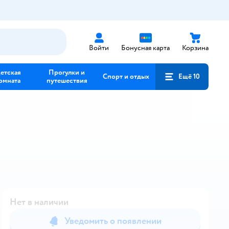
Войти
Бонусная карта
Корзина
етская
Прогулки и
Спорт и отдых
Ещё 10
омната
путешествия
Нет в наличии
Уведомить о появлении