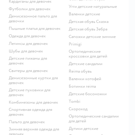
Кардиганы для девочек
Угги детские натуральные
Футболки для девочек
Валенки детские
Демисезонное пальто для
девочки
Детская обувь Сказка
Пышные платья для девочек
Детская обувь Зебра
Одежда для девочек
Сапожки детские зимние
Легинсы для девочек
Primigi
Шубы для девочек
Ортопедические
кроссовки для детей
Детские пижамы для
девочек
Детские сандалии
Свитеры для девочек
Reima обувь
Демисезонные куртки для
Валенки котофей
девочек
Ботинки reima
Детские пуховики для
Детские босоножки
девочек
Tombi
Комбинезоны для девочек
Скороход
Спортивная одежда для
девочек
Ортопедические сандалии
для детей
Пальто для девочек
Дутики детские
Зимняя верхняя одежда для
девочек