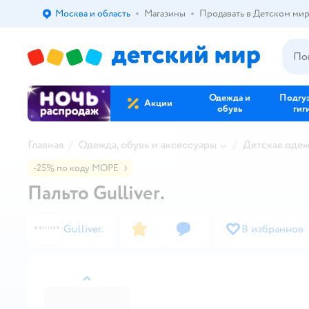
Москва и область
Магазины
Продавать в Детском ми
Выбор адреса доставки.
Одежда и
Подгу
Акции
обувь
гиг
Главная
Одежда, обувь и аксессуары
Детская оде
-25% по коду МОРЕ
Пальто Gullivеr.
Gullivеr.
В избранное
назад