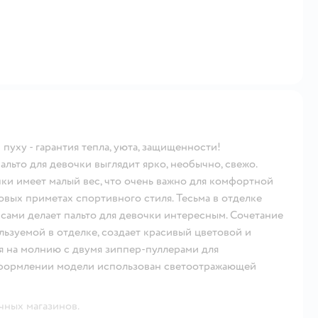
пуху - гарантия тепла, уюта, защищенности!
льто для девочки выглядит ярко, необычно, свежо.
чки имеет малый вес, что очень важно для комфортной
овых приметах спортивного стиля. Тесьма в отделке
ами делает пальто для девочки интересным. Сочетание
льзуемой в отделке, создает красивый цветовой и
ся на молнию с двумя зиппер-пуллерами для
 оформлении модели использован светоотражающей
чных магазинов.