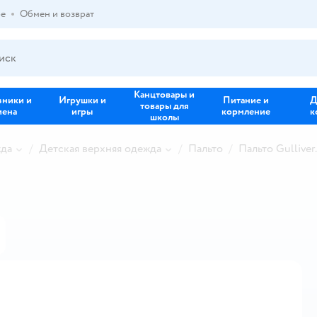
ре
Обмен и возврат
Канцтовары и
зники и
Игрушки и
Питание и
Д
товары для
иена
игры
кормление
к
школы
жда
Детская верхняя одежда
Пальто
Пальто Gullivеr.