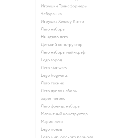
Игрушки Трансформеры
Чебурашка
Игрушка Хеллоу Китти
Лего наборы
Ниндзяго лего
Детский конструктор
Лего наборы майнкрафт
Lego город
Лего star wars
Lego hogwarts
Лего техник
Лего дупло наборы
Super heroes
Лего френдс наборы
Магнитный конструктор
Марио лего
Lego поезд
Lego мир юрского периода