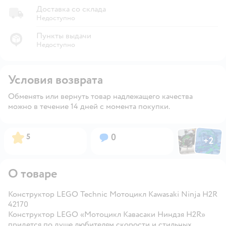
Доставка со склада
Недоступно
Пункты выдачи
Недоступно
Условия возврата
Обменять или вернуть товар надлежащего качества
можно в течение 14 дней с момента покупки.
Фото пользов
Фото по
Рейтинг:
Вопросов:
5
0
+
2
Открыть
О товаре
Конструктор LEGO Technic Мотоцикл Kawasaki Ninja H2R
42170
Конструктор LEGO «Мотоцикл Кавасаки Ниндзя H2R»
придется по душе любителям скорости и стильных