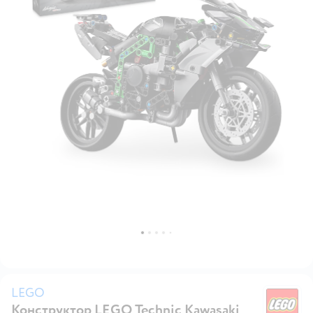
LEGO
Конструктор LEGO Technic Kawasaki
L