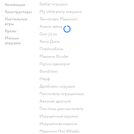
Stellar игрушки
Коллекции
my little pony игрушки
Конструкторы
Настольные
Технопарк Машинки
игры
Алило зайка
Куклы
Goo jit zu
Мягкие
Хома Дома
игрушки
Плеймобиль
Машины Bruder
Пупси единорог
Bondibon
Нерф
Дробовик игрушка
Пистолеты игрушечные
Автомат детский
Пистоны для пистолета
Игрушечные оружия
Игрушечная машина
Машинки Hot Wheels