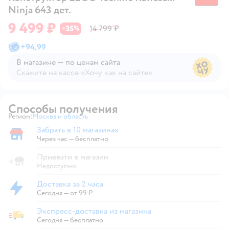
Ninja 643 дет.
9 499 ₽
35
14 799 ₽
−
%
+
94,99
В магазине — по ценам сайта
Скажите на кассе «Хочу как на сайте»
В магазине — по ценам сайта
Способы получения
Регион:
Москва и область
Выбор адреса доставки.
Забрать в 10 магазинах
Забрать в магазине
Через час — бесплатно
Привезти в магазин
Недоступно
Доставка за 2 часа
Доставка за 2 часа
Сегодня
—
от 99 ₽
Экспресс-доставка из магазина
Экспресс-доставка из магазина
Сегодня
—
бесплатно