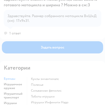
готового мотоцикла и ширина ? Можно в см:З
Здравствуйте. Размер собранного мотоцикла ВхШхД
Открыть вопрос
(см): 17х9х31.
1 ответ
Задать вопрос
Категории
Бренды
Куклы энчантималс
Игрушечное
Полесье
оружие
Сильваниан фемилис
Игрушечный
Тоботы игрушки
транспорт
Игрушки Инфинити Надо
Игрушки