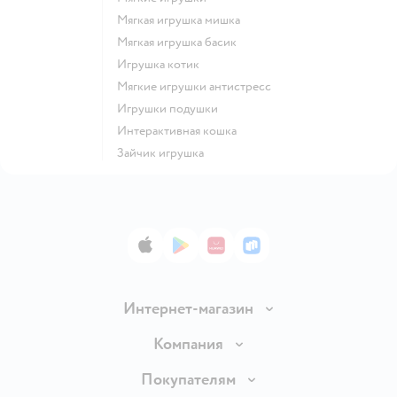
Мягкая игрушка мишка
Мягкая игрушка басик
Игрушка котик
Мягкие игрушки антистресс
Игрушки подушки
Интерактивная кошка
Зайчик игрушка
App Store
Google Play
AppGallery
RuStore
Интернет-магазин
Доставка и оплата
Компания
Продавать в Детском мире
О компании
Покупателям
Обмен и возврат товара