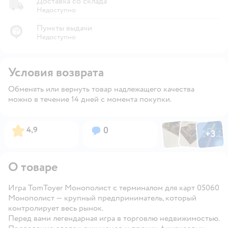
Доставка со склада
Недоступно
Пункты выдачи
Недоступно
Условия возврата
Обменять или вернуть товар надлежащего качества
можно в течение 14 дней с момента покупки.
Фото по
Фото пользовател
Фото пользо
Рейтинг:
Вопросов:
4,9
0
+
3
Открыть га
О товаре
Игра TomToyer Монополист с терминалом для карт 05060
Монополист — крупный предприниматель, который
контролирует весь рынок.
Перед вами легендарная игра в торговлю недвижимостью.