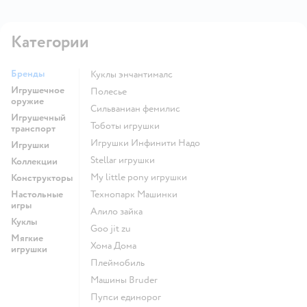
Категории
Бренды
Куклы энчантималс
Игрушечное
Полесье
оружие
Сильваниан фемилис
Игрушечный
Тоботы игрушки
транспорт
Игрушки Инфинити Надо
Игрушки
Stellar игрушки
Коллекции
my little pony игрушки
Конструкторы
Настольные
Технопарк Машинки
игры
Алило зайка
Куклы
Goo jit zu
Мягкие
Хома Дома
игрушки
Плеймобиль
Машины Bruder
Пупси единорог