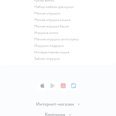
Куклы винкс
Набор мебели для кукол
Мягкие игрушки
Мягкая игрушка мишка
Мягкая игрушка басик
Игрушка котик
Мягкие игрушки антистресс
Игрушки подушки
Интерактивная кошка
Зайчик игрушка
App Store
Google Play
AppGallery
RuStore
Интернет-магазин
Доставка и оплата
Компания