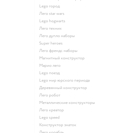
Lego город
Лего star wars
Lego hogwarts
Лего техник
Лего дупло наборы
Super heroes
Лего френдс наборы
Магнитный конструктор
Марио лего
Lego поезд
Lego мир юрского периода
Деревянный конструктор
Лего робот
Металлические конструкторы
Лего креатор
Lego speed
Конструктор знаток
Лего корабль