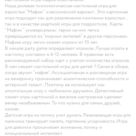
Наша ролевая психологическая настольная игра для
взрослых “Мафия ” классический вариант . Это карточная
игра подходит как для развлечения компании взрослых ,
так и в качестве азартной игры для подростков . Карты
“Мафии ” универсальны: герои на них легко
превращаются из “мирных жителей” в другие персонажи.
Мафию игру легко освоят игроки от 10 лет.
В начале party game определяют игроков. Лучше играть в
настолку составом в 6-12 человек. В правилах есть
рекомендуемый набор карт с учетом количества игроков.
В чем секрет настольной игры для детей ? Семья в сборе,
когда звучит “мафия”. Ассоциативная и разговорная игра
на вечеринку прокачивает аналитические способности и
актерский талант . Поэтому ее используют как
алкогольную игру с любимыми друзьями. Детективный
сюжет игры карточной и веселое настроение сделают
вечер незабываемым. То что нужно для семьи, друзей,
коллег.
Детская игра на логику учит думать. Развивающая игра для
мальчика тренирует память, терпение, усидчивость. Игра
для девочки прокачивает внимание, логику и
эмоциональный интеллект.