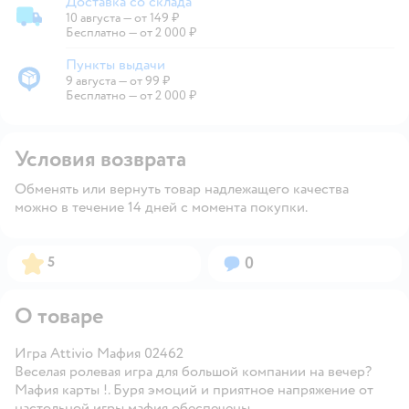
Доставка со склада
10 августа
—
от 149 ₽
Доставка со склада
Бесплатно — от 2 000 ₽
Пункты выдачи
9 августа
—
от 99 ₽
Пункты выдачи
Бесплатно — от 2 000 ₽
Условия возврата
Обменять или вернуть товар надлежащего качества
можно в течение 14 дней с момента покупки.
Рейтинг:
Вопросов:
5
0
О товаре
Игра Attivio Мафия 02462
Веселая ролевая игра для большой компании на вечер?
Мафия карты !. Буря эмоций и приятное напряжение от
настольной игры мафия обеспечены.