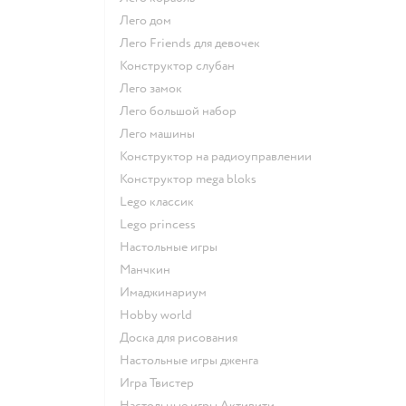
Лего дом
Лего Friends для девочек
Конструктор слубан
Лего замок
Лего большой набор
Лего машины
Конструктор на радиоуправлении
Конструктор mega bloks
Lego классик
Lego princess
Настольные игры
Манчкин
Имаджинариум
Hobby world
Доска для рисования
Настольные игры дженга
Игра Твистер
Настольные игры Активити