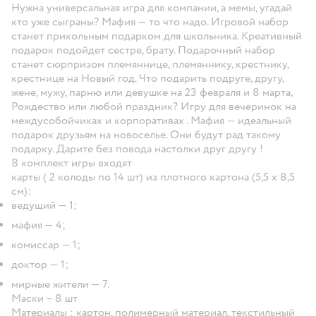
Нужна универсальная игра для компании, а мемы, угадай
кто уже сыграны? Мафия — то что надо. Игровой набор
станет прикольным подарком для школьника. Креативный
подарок подойдет сестре, брату. Подарочный набор
станет сюрпризом племяннице, племяннику, крестнику,
крестнице на Новый год. Что подарить подруге, другу,
жене, мужу, парню или девушке на 23 февраля и 8 марта,
Рождество или любой праздник? Игру для вечеринок на
междусобойчиках и корпоративах . Мафия — идеальный
подарок друзьям на новоселье. Они будут рад такому
подарку. Дарите без повода настолки друг другу !
В комплект игры входят
карты ( 2 колоды по 14 шт) из плотного картона (5,5 х 8,5
см):
ведущий — 1;
мафия — 4;
комиссар — 1;
доктор — 1;
мирные жители — 7.
Маски – 8 шт
Материалы : картон, полимерный материал, текстильный