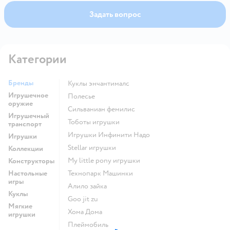
Задать вопрос
Категории
Бренды
Куклы энчантималс
Игрушечное
Полесье
оружие
Сильваниан фемилис
Игрушечный
Тоботы игрушки
транспорт
Игрушки Инфинити Надо
Игрушки
Stellar игрушки
Коллекции
my little pony игрушки
Конструкторы
Настольные
Технопарк Машинки
игры
Алило зайка
Куклы
Goo jit zu
Мягкие
Хома Дома
игрушки
Плеймобиль